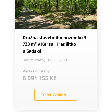
Dražba stavebního pozemku 3
723 m
2
v Kersu, Hradištko
u Sadské.
Datum dražby: 17. 06. 2021
Výtěžek dražby
6 694 155 Kč
TO MĚ ZAJÍMÁ