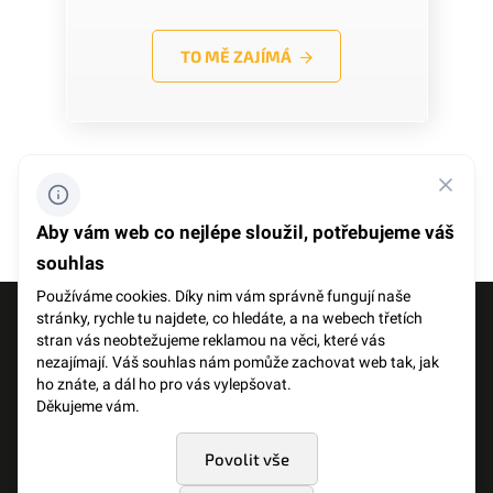
TO MĚ ZAJÍMÁ
předchozí
další
Aby vám web co nejlépe sloužil, potřebujeme váš
souhlas
Používáme cookies. Díky nim vám správně fungují naše
stránky, rychle tu najdete, co hledáte, a na webech třetích
FACEBOOK
SLOVNÍK POJMŮ
stran vás neobtežujeme reklamou na věci, které vás
nezajímají. Váš souhlas nám pomůže zachovat web tak, jak
ho znáte, a dál ho pro vás vylepšovat.
OCHRANA OSOBNÍCH ÚDAJŮ
Děkujeme vám.
Povolit vše
JSME OTEVŘENÁ FIRMA