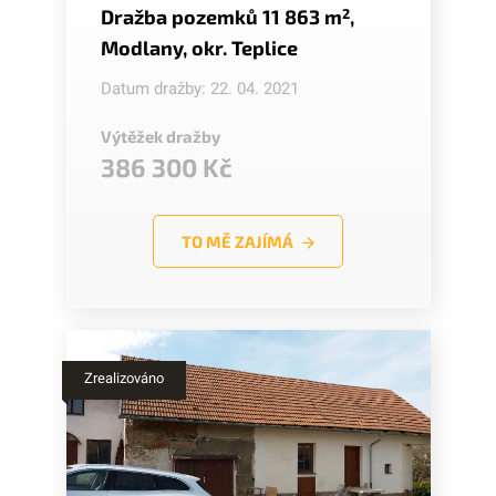
Dražba pozemků 11 863 m
2
,
Modlany, okr. Teplice
Datum dražby: 22. 04. 2021
Výtěžek dražby
386 300 Kč
TO MĚ ZAJÍMÁ
Zrealizováno