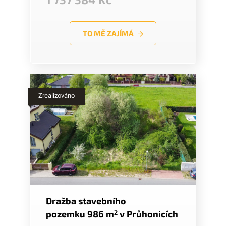
TO MĚ ZAJÍMÁ
Zrealizováno
Dražba stavebního
pozemku 986 m
2
v Průhonicích