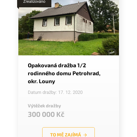
Zrealizováno
Opakovaná dražba 1/2
rodinného domu Petrohrad,
okr. Louny
Datum dražby: 17. 12. 2020
Výtěžek dražby
300 000 Kč
TO MĚ ZAJÍMÁ