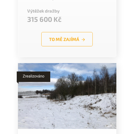
Výtěžek dražby
315 600 Kč
TO MĚ ZAJÍMÁ
Zrealizováno