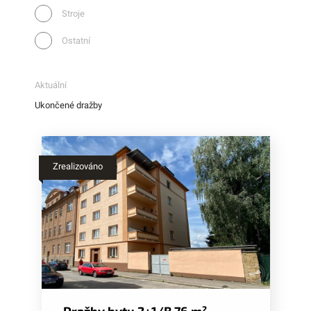
Stroje
Ostatní
Aktuální
Ukončené dražby
Zrealizováno
Dražby bytu 2+1/B 76 m
2