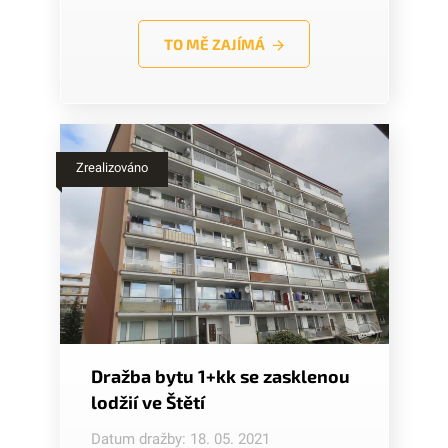
TO MĚ ZAJÍMÁ
Zrealizováno
Dražba bytu 1+kk se zasklenou
lodžií ve Štětí
Datum dražby: 18. 05. 2021