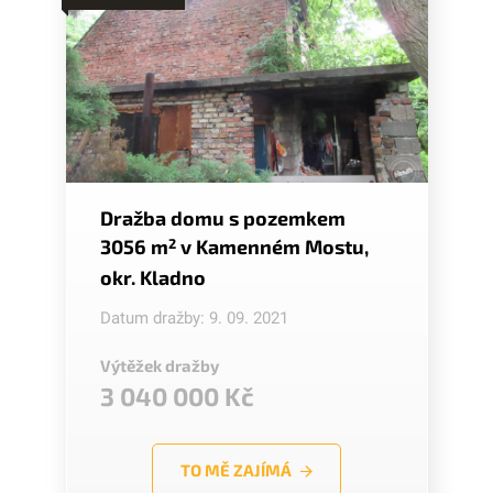
Dražba domu s pozemkem
3056 m
2
v Kamenném Mostu,
okr. Kladno
Datum dražby: 9. 09. 2021
Výtěžek dražby
3 040 000 Kč
TO MĚ ZAJÍMÁ