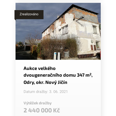
Zrealizováno
Aukce velkého
dvougeneračního domu 347 m
2
,
Odry, okr. Nový Jičín
Datum dražby: 3. 06. 2021
Výtěžek dražby
2 440 000 Kč