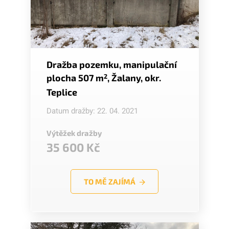
Dražba pozemku, manipulační
plocha 507 m
2
, Žalany, okr.
Teplice
Datum dražby: 22. 04. 2021
Výtěžek dražby
35 600 Kč
TO MĚ ZAJÍMÁ