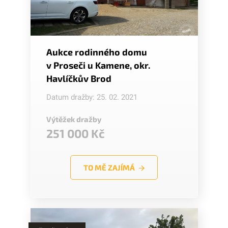
Aukce rodinného domu
v Proseči u Kamene, okr.
Havlíčkův Brod
Datum dražby: 25. 02. 2021
Výtěžek dražby
251 000 Kč
TO MĚ ZAJÍMÁ