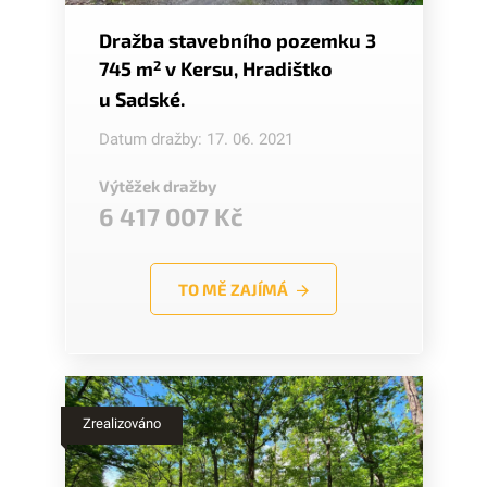
Dražba stavebního pozemku 3
745 m
2
v Kersu, Hradištko
u Sadské.
Datum dražby: 17. 06. 2021
Výtěžek dražby
6 417 007 Kč
TO MĚ ZAJÍMÁ
Zrealizováno