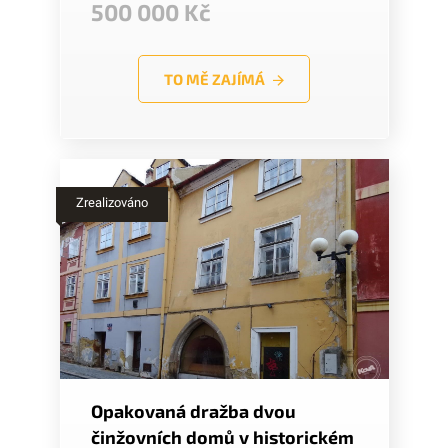
500 000 Kč
TO MĚ ZAJÍMÁ
Zrealizováno
Opakovaná dražba dvou
činžovních domů v historickém