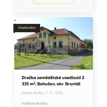
Zrealizováno
Dražba zemědělské usedlosti 2
335 m
2
, Bohušov, okr. Bruntál
Datum dražby: 5. 11. 2020
Výtěžek dražby