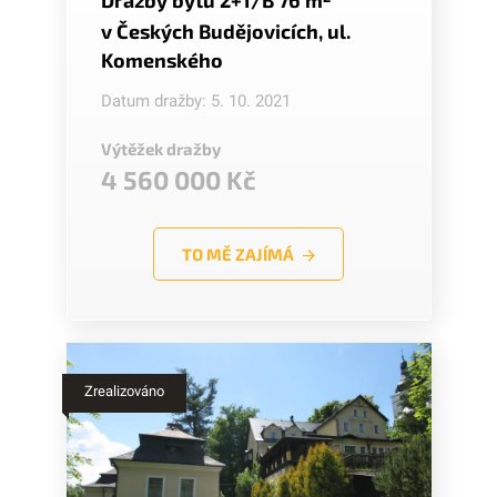
v Českých Budějovicích, ul.
Komenského
Datum dražby: 5. 10. 2021
Výtěžek dražby
4 560 000 Kč
TO MĚ ZAJÍMÁ
Zrealizováno