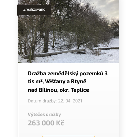
Zrealizováno
Dražba zemědělský pozemků 3
tis m
2
, Věšťany a Rtyně
nad Bílinou, okr. Teplice
Datum dražby: 22. 04. 2021
Výtěžek dražby
263 000 Kč