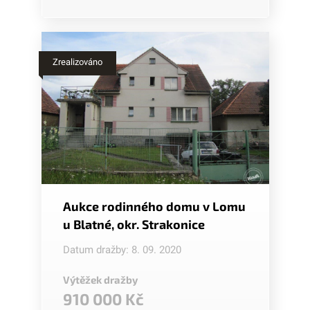
Zrealizováno
Aukce rodinného domu v Lomu
u Blatné, okr. Strakonice
Datum dražby: 8. 09. 2020
Výtěžek dražby
910 000 Kč