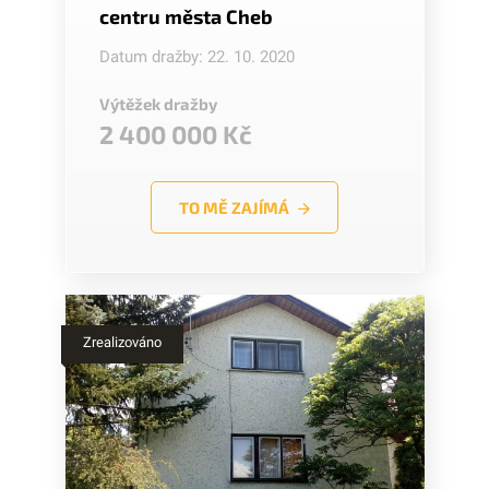
centru města Cheb
Datum dražby: 22. 10. 2020
Výtěžek dražby
2 400 000 Kč
TO MĚ ZAJÍMÁ
Zrealizováno