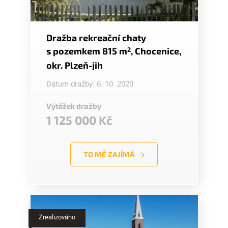
Dražba rekreační chaty
s pozemkem 815 m
2
, Chocenice,
okr. Plzeň-jih
Datum dražby: 6. 10. 2020
Výtěžek dražby
1 125 000 Kč
TO MĚ ZAJÍMÁ
Zrealizováno