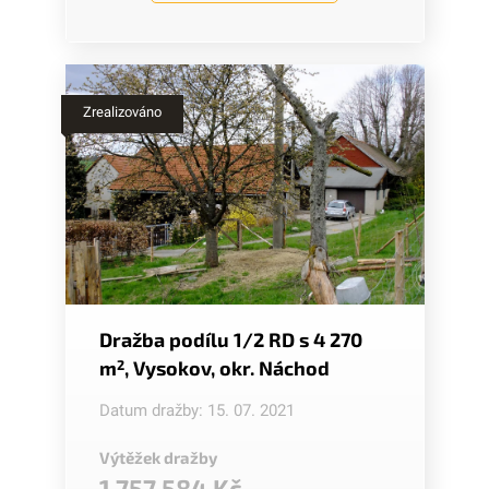
Zrealizováno
Dražba podílu 1/2 RD s 4 270
m
2
, Vysokov, okr. Náchod
Datum dražby: 15. 07. 2021
Výtěžek dražby
1 757 584 Kč