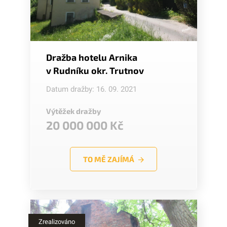
Dražba hotelu Arnika
v Rudníku okr. Trutnov
Datum dražby: 16. 09. 2021
Výtěžek dražby
20 000 000 Kč
TO MĚ ZAJÍMÁ
Zrealizováno