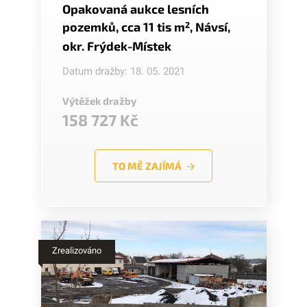
Opakovaná aukce lesních
pozemků, cca 11 tis m
2
, Návsí,
okr. Frýdek-Místek
Datum dražby: 18. 05. 2021
Výtěžek dražby
158 727 Kč
TO MĚ ZAJÍMÁ
Zrealizováno