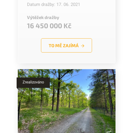
Datum dražby: 17. 06. 2021
Výtěžek dražby
16 450 000 Kč
TO MĚ ZAJÍMÁ
Zrealizováno