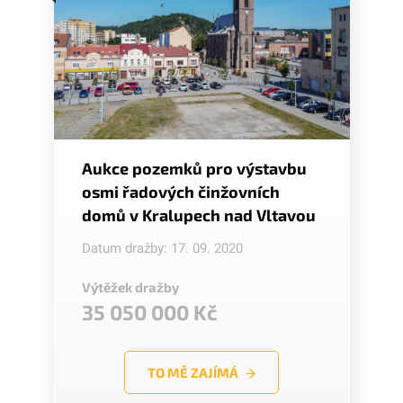
Aukce pozemků pro výstavbu
osmi řadových činžovních
domů v Kralupech nad Vltavou
Datum dražby: 17. 09. 2020
Výtěžek dražby
35 050 000 Kč
TO MĚ ZAJÍMÁ