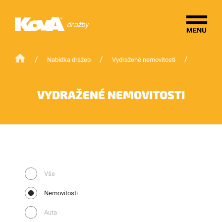
/
/
/
Nabídka dražeb
Vydražené nemovitosti
VYDRAŽENÉ NEMOVITOSTI
Vše
Nemovitosti
Auta