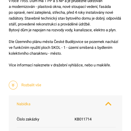
v roce 1955. Dům má 1 PP a 5 NP a je průběžně udržován
a modernizován - plastová okna, nové stoupací vedení, fasáda
po opravě, není zateplená, střecha, před 4 roky instalovány nové
radiátory. Stavebně technický stav bytového domu je dobrý, odpovídá
stáří, provedené rekonstrukci a prováděné údržbě.
Bytový dům je napojen na rozvody vody, kanalizace, elektro a plyn.
Dle Územního plánu města České Budějovice se pozemek nachází
ve funkčním využití ploch SKOL - 1 - území smíšená s bydlením
kolektivního charakteru - město.
Více informací naleznete v dražební vyhlášce, nebo u makléře.
Rozbalit
vše
Nabídka
Číslo zakázky
KB011714