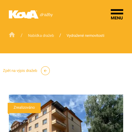
/
/
Nabídka dražeb
Vydražené nemovitosti
Zpět na výpis dražeb
Zrealizováno