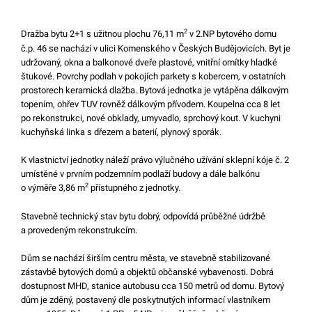
2
Dražba bytu 2+1 s užitnou plochu 76,11 m
v 2.NP bytového domu
č.p. 46 se nachází v ulici Komenského v Českých Budějovicích. Byt je
udržovaný, okna a balkonové dveře plastové, vnitřní omítky hladké
štukové. Povrchy podlah v pokojích parkety s kobercem, v ostatních
prostorech keramická dlažba. Bytová jednotka je vytápěna dálkovým
topením, ohřev TUV rovněž dálkovým přívodem. Koupelna cca 8 let
po rekonstrukci, nové obklady, umyvadlo, sprchový kout. V kuchyni
kuchyňská linka s dřezem a baterií, plynový sporák.
K vlastnictví jednotky náleží právo výlučného užívání sklepní kóje č. 2
umístěné v prvním podzemním podlaží budovy a dále balkónu
2
o výměře 3,86 m
přístupného z jednotky.
Stavebně technický stav bytu dobrý, odpovídá průběžné údržbě
a provedeným rekonstrukcím.
Dům se nachází širším centru města, ve stavebně stabilizované
zástavbě bytových domů a objektů občanské vybavenosti. Dobrá
dostupnost MHD, stanice autobusu cca 150 metrů od domu. Bytový
dům je zděný, postavený dle poskytnutých informací vlastníkem