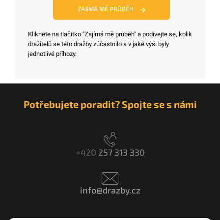
ZAJÍMÁ MĚ PRŮBĚH
Klikněte na tlačítko "Zajímá mě průběh" a podívejte se, kolik
dražitelů se této dražby zúčastnilo a v jaké výši byly
jednotlivé příhozy.
Potřebujete poradit? Spojte se s námi
+420
257 313 330
info@drazby.cz