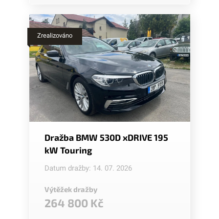
Zrealizováno
Dražba BMW 530D xDRIVE 195
kW Touring
Datum dražby: 14. 07. 2026
Výtěžek dražby
264 800 Kč