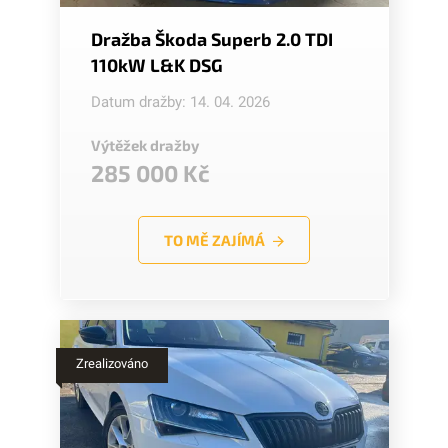
Dražba Škoda Superb 2.0 TDI
110kW L&K DSG
Datum dražby: 14. 04. 2026
Výtěžek dražby
285 000 Kč
TO MĚ ZAJÍMÁ
Zrealizováno