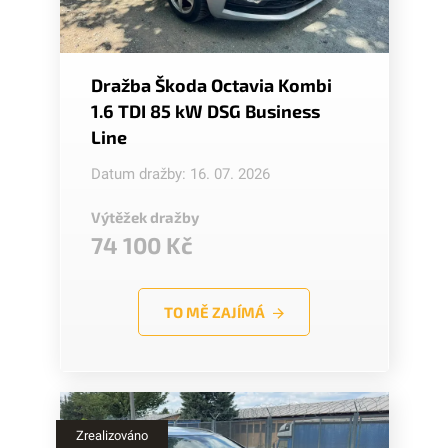
Dražba Škoda Octavia Kombi
1.6 TDI 85 kW DSG Business
Line
Datum dražby: 16. 07. 2026
Výtěžek dražby
74 100 Kč
TO MĚ ZAJÍMÁ
Zrealizováno