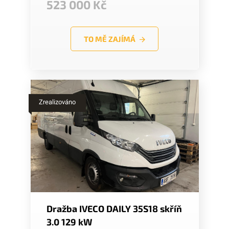
523 000 Kč
TO MĚ ZAJÍMÁ
Zrealizováno
Dražba IVECO DAILY 35S18 skříň
3.0 129 kW