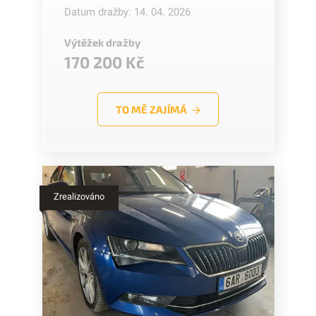
Datum dražby: 14. 04. 2026
Výtěžek dražby
170 200 Kč
TO MĚ ZAJÍMÁ
Zrealizováno