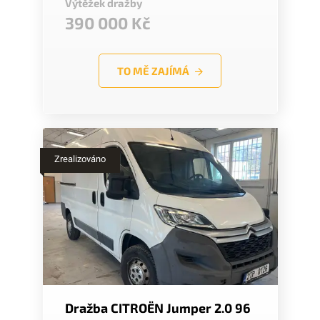
Výtěžek dražby
390 000 Kč
TO MĚ ZAJÍMÁ
Zrealizováno
Dražba CITROËN Jumper 2.0 96