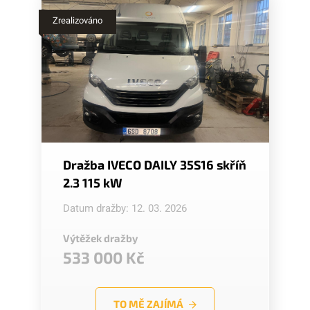
Zrealizováno
Dražba IVECO DAILY 35S16 skříň
2.3 115 kW
Datum dražby: 12. 03. 2026
Výtěžek dražby
533 000 Kč
TO MĚ ZAJÍMÁ