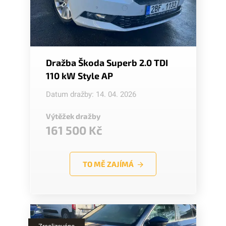
Dražba Škoda Superb 2.0 TDI
110 kW Style AP
Datum dražby: 14. 04. 2026
Výtěžek dražby
161 500 Kč
TO MĚ ZAJÍMÁ