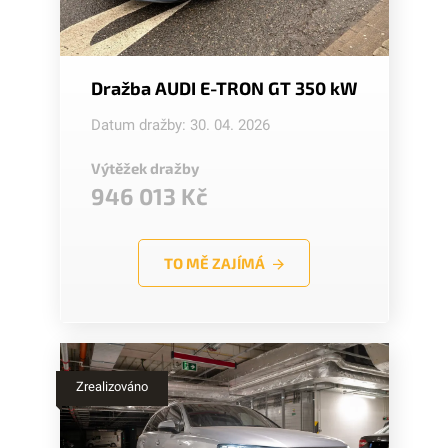
Dražba AUDI E-TRON GT 350 kW
Datum dražby: 30. 04. 2026
Výtěžek dražby
946 013 Kč
TO MĚ ZAJÍMÁ
Zrealizováno