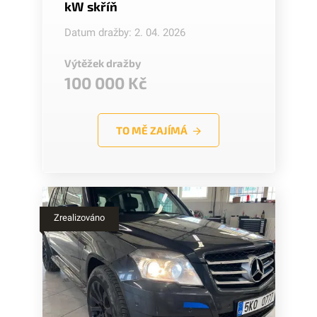
kW skříň
Datum dražby: 2. 04. 2026
Výtěžek dražby
100 000 Kč
TO MĚ ZAJÍMÁ
Zrealizováno