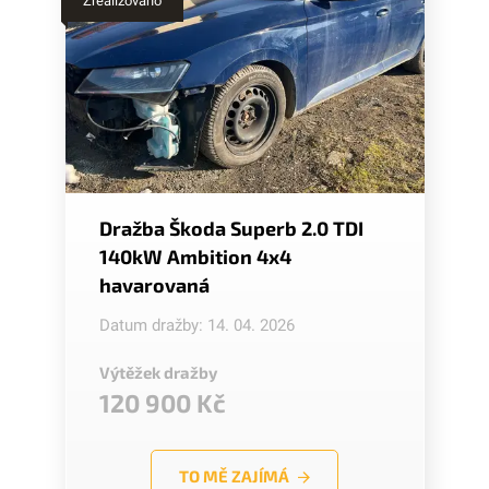
Zrealizováno
Dražba Škoda Superb 2.0 TDI
140kW Ambition 4x4
havarovaná
Datum dražby: 14. 04. 2026
Výtěžek dražby
120 900 Kč
TO MĚ ZAJÍMÁ