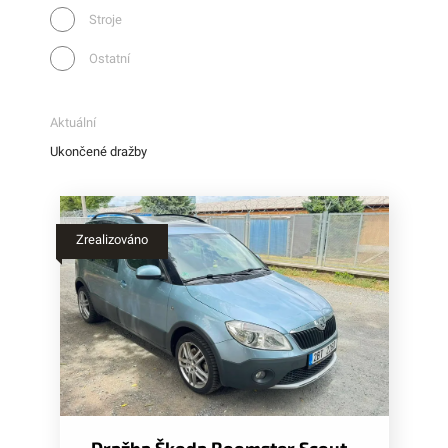
Stroje
Ostatní
Aktuální
Ukončené dražby
Zrealizováno
Dražba Škoda Roomster Scout