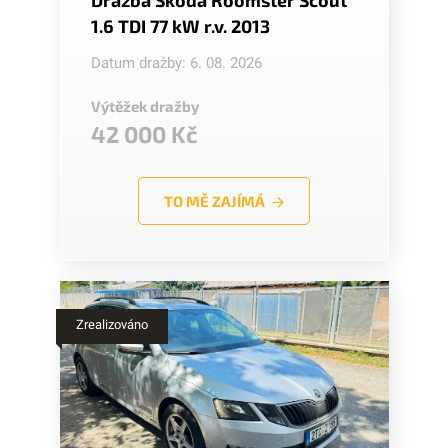
1.6 TDI 77 kW r.v. 2013
Datum dražby: 6. 08. 2026
Výtěžek dražby
42 000 Kč
TO MĚ ZAJÍMÁ
Zrealizováno