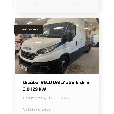
Zrealizováno
Dražba IVECO DAILY 35S18 skříň
3.0 129 kW
Datum dražby: 12. 03. 2026
Výtěžek dražby