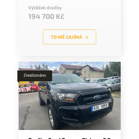
Výtěžek dražby
194 700 Kč
TO MĚ ZAJÍMÁ
Zrealizováno