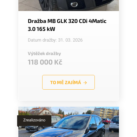
Dražba MB GLK 320 CDi 4Matic
3.0 165 kW
Datum dražby: 31. 03. 2026
Výtěžek dražby
118 000 Kč
TO MĚ ZAJÍMÁ
Zrealizováno