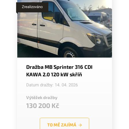
Zrealizováno
Dražba MB Sprinter 316 CDI
KAWA 2.0 120 kW skříň
Datum dražby: 14. 04. 2026
Výtěžek dražby
130 200 Kč
TO MĚ ZAJÍMÁ