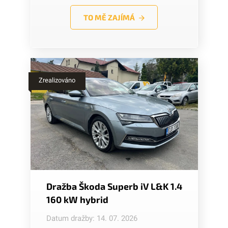
TO MĚ ZAJÍMÁ
Zrealizováno
Dražba Škoda Superb iV L&K 1.4
160 kW hybrid
Datum dražby: 14. 07. 2026