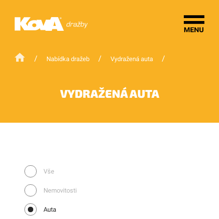
/
/
/
Nabídka dražeb
Vydražená auta
VYDRAŽENÁ AUTA
Vše
Nemovitosti
Auta