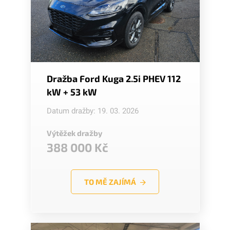
Dražba Ford Kuga 2.5i PHEV 112
kW + 53 kW
Datum dražby: 19. 03. 2026
Výtěžek dražby
388 000 Kč
TO MĚ ZAJÍMÁ