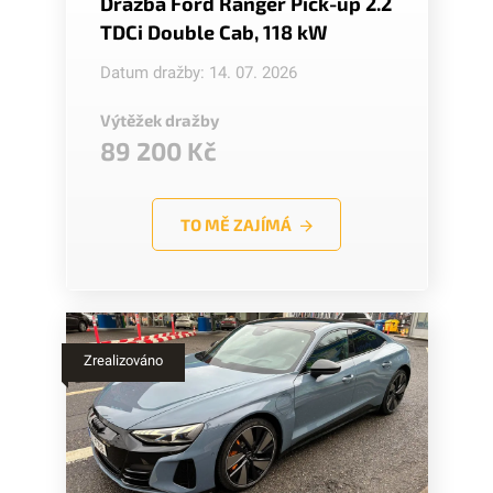
Dražba Ford Ranger Pick-up 2.2
TDCi Double Cab, 118 kW
Datum dražby: 14. 07. 2026
Výtěžek dražby
89 200 Kč
TO MĚ ZAJÍMÁ
Zrealizováno