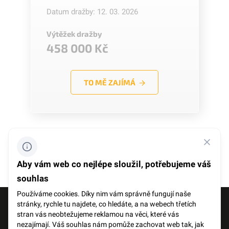
Datum dražby: 12. 03. 2026
Výtěžek dražby
458 000 Kč
TO MĚ ZAJÍMÁ
předchozí
další
Aby vám web co nejlépe sloužil, potřebujeme váš
souhlas
Používáme cookies. Díky nim vám správně fungují naše
stránky, rychle tu najdete, co hledáte, a na webech třetích
FACEBOOK
SLOVNÍK POJMŮ
stran vás neobtežujeme reklamou na věci, které vás
nezajímají. Váš souhlas nám pomůže zachovat web tak, jak