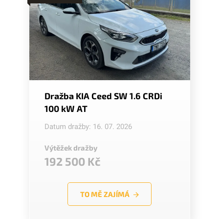
Dražba KIA Ceed SW 1.6 CRDi
100 kW AT
Datum dražby: 16. 07. 2026
Výtěžek dražby
192 500 Kč
TO MĚ ZAJÍMÁ