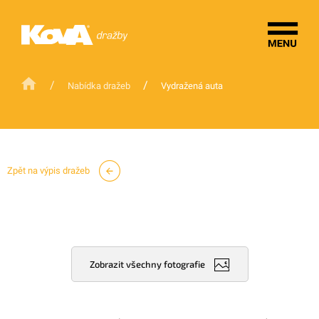
/
/
Nabídka dražeb
Vydražená auta
Zpět na výpis dražeb
Zobrazit všechny fotografie