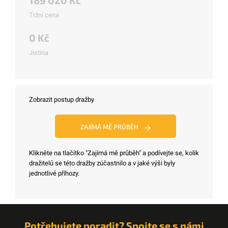
189 020 Kč
Tržní cena
0 Kč
Jistina
Zobrazit postup dražby
ZAJÍMÁ MĚ PRŮBĚH
Klikněte na tlačítko "Zajímá mě průběh" a podívejte se, kolik
dražitelů se této dražby zúčastnilo a v jaké výši byly
jednotlivé příhozy.
Potřebujete poradit? Spojte se s námi