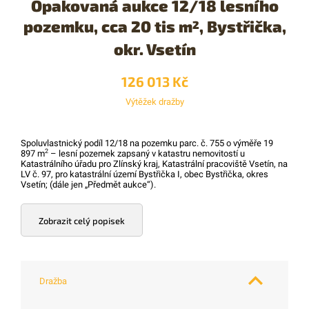
Opakovaná aukce 12/18 lesního
pozemku, cca 20 tis m
, Bystřička,
2
okr. Vsetín
126 013 Kč
Výtěžek dražby
Spoluvlastnický podíl 12/18 na pozemku parc. č. 755 o výměře 19
2
897 m
– lesní pozemek zapsaný v katastru nemovitostí u
Katastrálního úřadu pro Zlínský kraj, Katastrální pracoviště Vsetín, na
LV č. 97, pro katastrální území Bystřička I, obec Bystřička, okres
Vsetín; (dále jen „Předmět aukce“).
Zobrazit celý popisek
Dražba