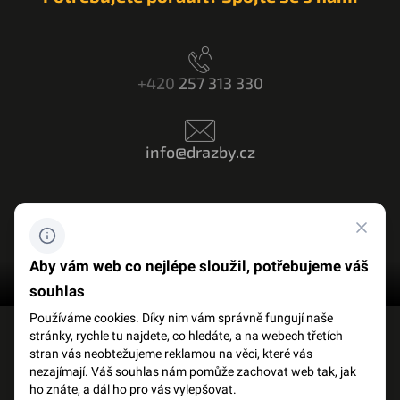
+420
257 313 330
info@drazby.cz
Máte dotaz? Napište nám
Aby vám web co nejlépe sloužil, potřebujeme váš
souhlas
Používáme cookies. Díky nim vám správně fungují naše
stránky, rychle tu najdete, co hledáte, a na webech třetích
FACEBOOK
SLOVNÍK POJMŮ
stran vás neobtežujeme reklamou na věci, které vás
nezajímají. Váš souhlas nám pomůže zachovat web tak, jak
ho znáte, a dál ho pro vás vylepšovat.
OCHRANA OSOBNÍCH ÚDAJŮ