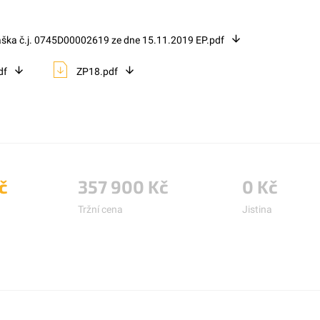
áška č.j. 0745D00002619 ze dne 15.11.2019 EP.pdf
df
ZP18.pdf
č
357 900 Kč
0 Kč
Tržní cena
Jistina