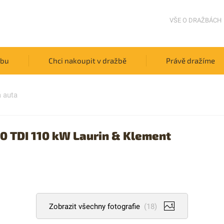
VŠE O DRAŽBÁCH
žbu
Chci nakoupit v dražbě
Právě dražíme
 auta
0 TDI 110 kW Laurin & Klement
Zobrazit všechny fotografie
(18)