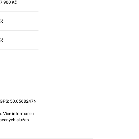
7 900 Kč
Kč
Kč
5, GPS: 50.0568247N,
 Více informací u
lacených služeb