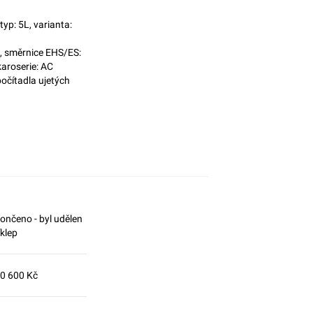
yp: 5L, varianta:
, směrnice EHS/ES:
aroserie: AC
počítadla ujetých
ončeno - byl udělen
íklep
0 600 Kč