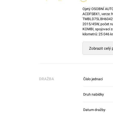
Ojetý OSOBNÍ AUTOM
ACDFSBX1, verze: N
TMBLD75L8H6042390,
2015/45W, počet ná
KOMBI, spojovací zař
kilometrů: 25 046 k
Zobrazit celý
DRAŽBA
Číslo jednací
Druh nabídky
Datum dražby