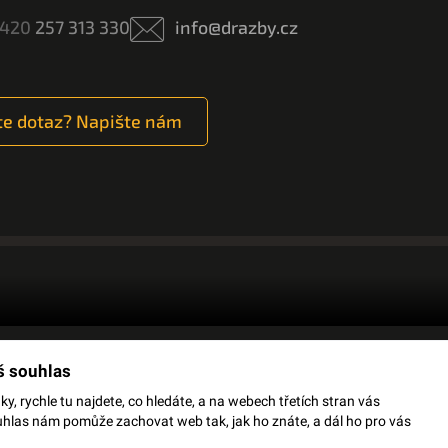
420
257 313 330
info@drazby.cz
e dotaz? Napište nám
š souhlas
OJMŮ
OCHRANA OSOBNÍCH ÚDAJŮ
JSME
, rychle tu najdete, co hledáte, a na webech třetích stran vás
uhlas nám pomůže zachovat web tak, jak ho znáte, a dál ho pro vás