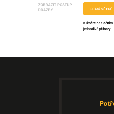
ZOBRAZIT POSTUP
ZAJÍMÁ MĚ PRŮ
DRAŽBY
Klikněte na tlačítko
jednotlivé příhozy.
Potř