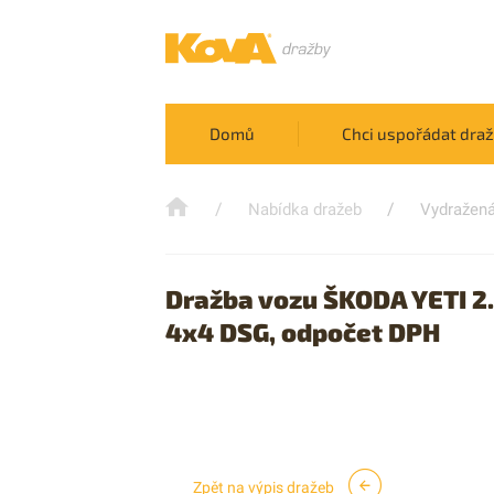
Domů
Chci uspořádat dra
/
/
Nabídka dražeb
Vydražená
Dražba vozu ŠKODA YETI 2.
4x4 DSG, odpočet DPH
Zpět na výpis dražeb