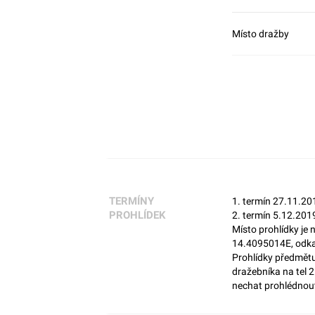
Místo dražby
TERMÍNY
1. termín 27.11.20
PROHLÍDEK
2. termín 5.12.201
Místo prohlídky je
14.4095014E, odka
Prohlídky předmětu
dražebníka na tel 
nechat prohlédnout