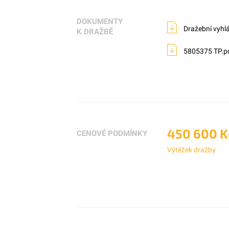
DOKUMENTY
Dražební vyhl
K DRAŽBĚ
5805375 TP.p
450 600 K
CENOVÉ PODMÍNKY
Výtěžek dražby