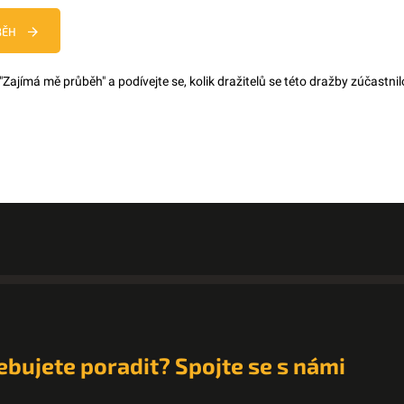
BĚH
 "Zajímá mě průběh" a podívejte se, kolik dražitelů se této dražby zúčastnilo
ebujete poradit? Spojte se s námi