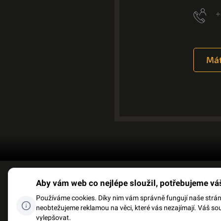
+
Mát
Aby vám web co nejlépe sloužil, potřebujeme vá
FACEBOOK
SLOVNÍK P
Používáme cookies. Díky nim vám správně fungují naše stránky
neobtežujeme reklamou na věci, které vás nezajímají. Váš so
vylepšovat.