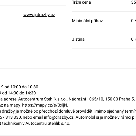
Tržní cena
35
www.jrdrazby.cz
Minimální příhoz
0 
Jistina
0 
19 od 10:00 do 10:30
9 od 14:00 do 14:30
 na adrese: Autocentrum Stehlík s.r.o., Nádražní 1065/10, 150 00 Praha 
z na mapy: https://mapy.cz/s/3xljN.
 dražby je možné po předchozí domluvě provádět i mimo sjednaný termín.
257 313 330, nebo email info@drazby.cz. Automobil si je možné v rámci p
 technikem v Autocentru Stehlík s.r.o.