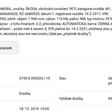
OBIL, značky: ŠKODA, obchodní označení: YETI, kategorie vozidla: M1, t
AD6AD62E, RZ: 6AB0520, datum 1. registrace vozidla: 14.2.2017, VIN:
 zdvih. objem: 1 968 ccm, výkon: 110 kW, palivo: NM, typ motoru: DF5
prav - z toho hnaných: 2-2, převodovka: AUTOMATICKÁ, barva: ČERNÁ, k
ízení: -, počet míst k sezení: 5, STK platná do: 14.2.2021, přečtený stav 
m, skutečný stav km není znám, (dále jen „předmět dražby“).
 popisek
0745 D 000026 / 19
Stav
Uk
př
Dražba
Výtěžek dražby
45
18. 12. 2019 10:00