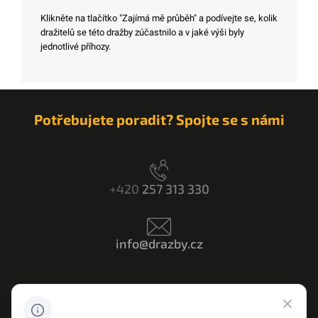
Klikněte na tlačítko "Zajímá mě průběh" a podívejte se, kolik
dražitelů se této dražby zúčastnilo a v jaké výši byly
jednotlivé příhozy.
Potřebujete poradit? Spojte se s námi
+420
257 313 330
info@drazby.cz