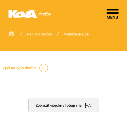
/
/
Nabídka dražeb
Vydražená auta
Zpět na výpis dražeb
Zobrazit všechny fotografie