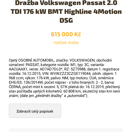
Dražba Volkswagen Passat 2.0
TDI 176 kW BMT Highline 4Motion
DSG
615 000 Kč
Výtěžek dražby
Ojetý OSOBNÍ AUTOMOBIL, značky: VOLKSWAGEN, obchodní
označení: PASSAT, kategorie vozidla: M1, typ: 3C, varianta:
AACUAAX1, verze: AD7AD7DL0*, RZ: 5Z75988, datum 1. registrace
vozidla: 16.12.2015, VIN: WVWZZZ3CZGE119044, zdvih. objem: 1
968 ccm, výkon: 176 kW, palivo: NM, typ motoru: CUA, směrnice
EHS/ES: 136/2014W, počet náprav - z toho hnaných: 2 - 2, barva:
ČERNÁ, počet míst k sezení: 5, STK platná do: 16.12.2019, přečtený
stav počítadla ujetých kilometrů: 60 808 km, skutečný stav km není
znám; (dále jen „předmět dražby“ a „automobil“).
Zobrazit celý popisek