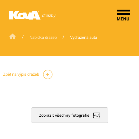
/
/
Nabídka dražeb
Vydražená auta
Zpět na výpis dražeb
Zobrazit všechny fotografie