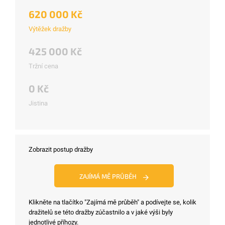
620 000 Kč
Výtěžek dražby
425 000 Kč
Tržní cena
0 Kč
Jistina
Zobrazit postup dražby
ZAJÍMÁ MĚ PRŮBĚH
Klikněte na tlačítko "Zajímá mě průběh" a podívejte se, kolik
dražitelů se této dražby zúčastnilo a v jaké výši byly
jednotlivé příhozy.