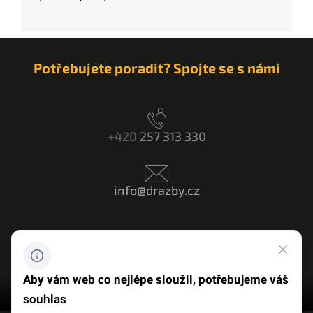
Potřebujete poradit? Spojte se s námi
+420
257 313 330
info@drazby.cz
Máte dotaz? Napište nám
Aby vám web co nejlépe sloužil, potřebujeme váš
souhlas