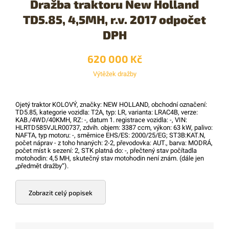
Dražba traktoru New Holland
TD5.85, 4,5MH, r.v. 2017 odpočet
DPH
620 000 Kč
Výtěžek dražby
Ojetý traktor KOLOVÝ, značky: NEW HOLLAND, obchodní označení:
TD5.85, kategorie vozidla: T2A, typ: LR, varianta: LRAC4B, verze:
KAB./4WD/40KMH, RZ: -, datum 1. registrace vozidla: -, VIN:
HLRTD585VJLR00737, zdvih. objem: 3387 ccm, výkon: 63 kW, palivo:
NAFTA, typ motoru: -, směrnice EHS/ES: 2000/25/EG; ST3B:KAT.N,
počet náprav - z toho hnaných: 2-2, převodovka: AUT., barva: MODRÁ,
počet míst k sezení: 2, STK platná do: -, přečtený stav počítadla
motohodin: 4,5 MH, skutečný stav motohodin není znám. (dále jen
„předmět dražby“).
Zobrazit celý popisek