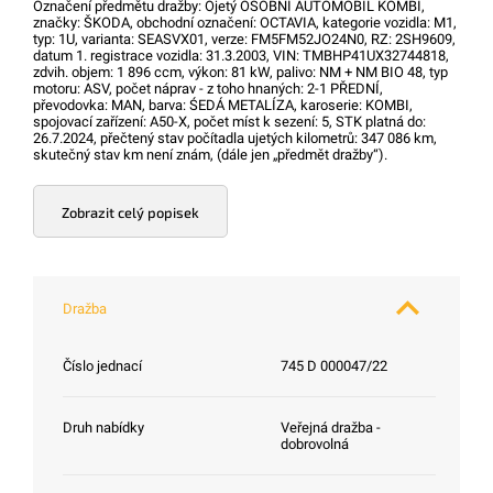
Označení předmětu dražby: Ojetý OSOBNÍ AUTOMOBIL KOMBI,
značky: ŠKODA, obchodní označení: OCTAVIA, kategorie vozidla: M1,
typ: 1U, varianta: SEASVX01, verze: FM5FM52JO24N0, RZ: 2SH9609,
datum 1. registrace vozidla: 31.3.2003, VIN: TMBHP41UX32744818,
zdvih. objem: 1 896 ccm, výkon: 81 kW, palivo: NM + NM BIO 48, typ
motoru: ASV, počet náprav - z toho hnaných: 2-1 PŘEDNÍ,
převodovka: MAN, barva: ŚEDÁ METALÍZA, karoserie: KOMBI,
spojovací zařízení: A50-X, počet míst k sezení: 5, STK platná do:
26.7.2024, přečtený stav počítadla ujetých kilometrů: 347 086 km,
skutečný stav km není znám, (dále jen „předmět dražby“).
Zobrazit celý popisek
Dražba
Číslo jednací
745 D 000047/22
Druh nabídky
Veřejná dražba -
dobrovolná