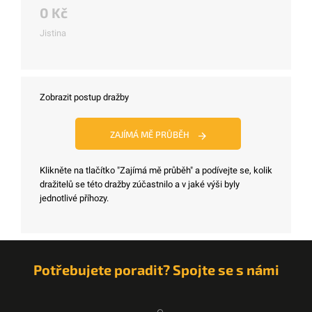
0 Kč
Jistina
Zobrazit postup dražby
ZAJÍMÁ MĚ PRŮBĚH
Klikněte na tlačítko "Zajímá mě průběh" a podívejte se, kolik
dražitelů se této dražby zúčastnilo a v jaké výši byly
jednotlivé příhozy.
Potřebujete poradit? Spojte se s námi