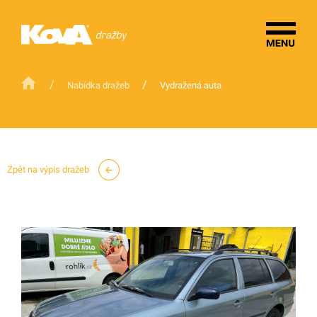
/
/
Nabídka dražeb
Vydražená auta
Zpět na výpis dražeb