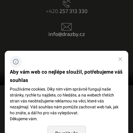
+420
257 313 330
info@drazby.cz
Máte dotaz? Napište nám
Aby vám web co nejlépe sloužil, potřebujeme váš
souhlas
Používáme cookies. Díky nim vám správně fungují naše
stránky, rychle tu najdete, co hledáte, a na webech třetích
FACEBOOK
SLOVNÍK POJMŮ
stran vás neobtežujeme reklamou na věci, které vás
nezajímají. Váš souhlas nám pomůže zachovat web tak, jak
ho znáte, a dál ho pro vás vylepšovat.
OCHRANA OSOBNÍCH ÚDAJŮ
Děkujeme vám.