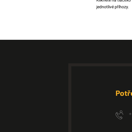
Klikněte na tlačítko
jednotlivé příhozy.
Potř
+