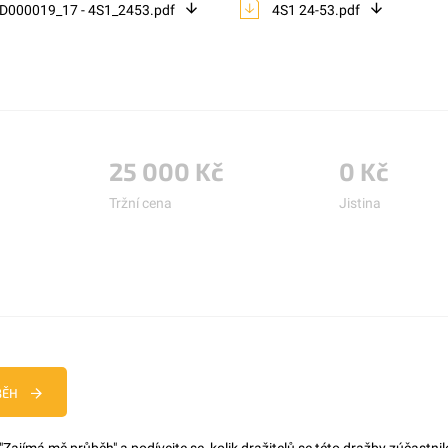
D000019_17 - 4S1_2453.pdf
4S1 24-53.pdf
25 000 Kč
0 Kč
Tržní cena
Jistina
BĚH