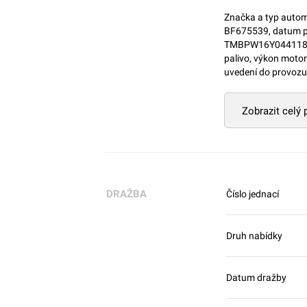
Značka a typ automo
BF675539, datum pla
TMBPW16Y044118127,
palivo, výkon motor
uvedení do provozu:
Zobrazit celý
DRAŽBA
Číslo jednací
Druh nabídky
Datum dražby