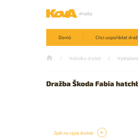
Domů
Chci uspořádat dra
/
/
Nabídka dražeb
Vydražená
Dražba Škoda Fabia hatch
Zpět na výpis dražeb