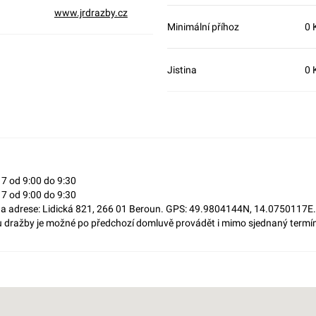
www.jrdrazby.cz
Minimální příhoz
0 
Jistina
0 
17 od 9:00 do 9:30
17 od 9:00 do 9:30
 na adrese: Lidická 821, 266 01 Beroun. GPS: 49.9804144N, 14.0750117E.
 dražby je možné po předchozí domluvě provádět i mimo sjednaný termín