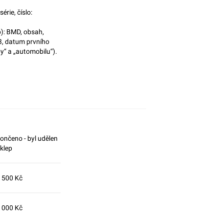
rie, číslo:
p): BMD, obsah,
3, datum prvního
y“ a „automobilu“).
ončeno - byl udělen
íklep
 500 Kč
 000 Kč