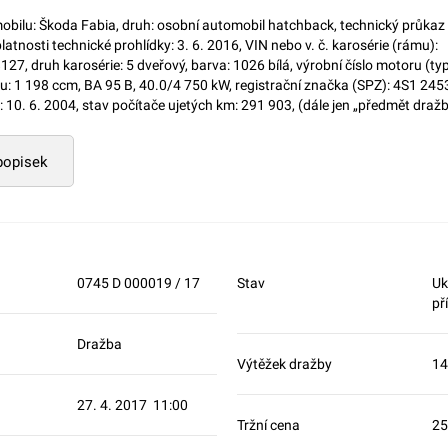
bilu: Škoda Fabia, druh: osobní automobil hatchback, technický průkaz sé
tnosti technické prohlídky: 3. 6. 2016, VIN nebo v. č. karosérie (rámu):
 druh karosérie: 5 dveřový, barva: 1026 bílá, výrobní číslo motoru (ty
u: 1 198 ccm, BA 95 B, 40.0/4 750 kW, registrační značka (SPZ): 4S1 245
 10. 6. 2004, stav počítače ujetých km: 291 903, (dále jen „předmět dražb
 popisek
0745 D 000019 / 17
Stav
Uk
př
Dražba
Výtěžek dražby
14
27. 4. 2017 11:00
Tržní cena
25