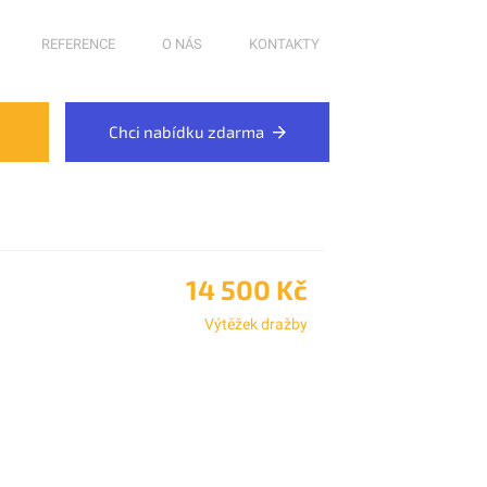
REFERENCE
O NÁS
KONTAKTY
Chci nabídku zdarma
14 500 Kč
Výtěžek dražby