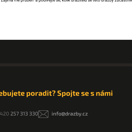
 "Zajímá mě průběh" a podívejte se, kolik dražitelů se této dražby zúčastnilo
ebujete poradit? Spojte se s námi
420
257 313 330
info@drazby.cz