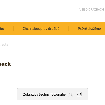
VŠE O DRAŽBÁCH
žbu
Chci nakoupit v dražbě
Právě dražíme
 auta
back
Zobrazit všechny fotografie
(12)