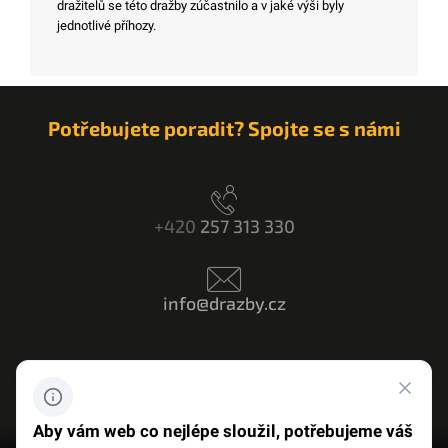
dražitelů se této dražby zúčastnilo a v jaké výši byly
jednotlivé příhozy.
Potřebujete poradit? Spojte se s námi
+420
257 313 330
info@drazby.cz
Máte dotaz? Napište nám
Aby vám web co nejlépe sloužil, potřebujeme váš