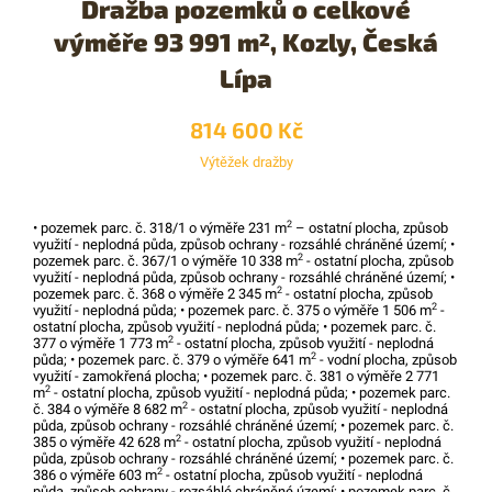
Dražba pozemků o celkové
výměře 93 991 m
, Kozly, Česká
2
Lípa
814 600 Kč
Výtěžek dražby
2
• pozemek parc. č. 318/1 o výměře 231 m
– ostatní plocha, způsob
využití - neplodná půda, způsob ochrany - rozsáhlé chráněné území; •
2
pozemek parc. č. 367/1 o výměře 10 338 m
- ostatní plocha, způsob
využití - neplodná půda, způsob ochrany - rozsáhlé chráněné území; •
2
pozemek parc. č. 368 o výměře 2 345 m
- ostatní plocha, způsob
2
využití - neplodná půda; • pozemek parc. č. 375 o výměře 1 506 m
-
ostatní plocha, způsob využití - neplodná půda; • pozemek parc. č.
2
377 o výměře 1 773 m
- ostatní plocha, způsob využití - neplodná
2
půda; • pozemek parc. č. 379 o výměře 641 m
- vodní plocha, způsob
využití - zamokřená plocha; • pozemek parc. č. 381 o výměře 2 771
2
m
- ostatní plocha, způsob využití - neplodná půda; • pozemek parc.
2
č. 384 o výměře 8 682 m
- ostatní plocha, způsob využití - neplodná
půda, způsob ochrany - rozsáhlé chráněné území; • pozemek parc. č.
2
385 o výměře 42 628 m
- ostatní plocha, způsob využití - neplodná
půda, způsob ochrany - rozsáhlé chráněné území; • pozemek parc. č.
2
386 o výměře 603 m
- ostatní plocha, způsob využití - neplodná
půda, způsob ochrany - rozsáhlé chráněné území; • pozemek parc. č.