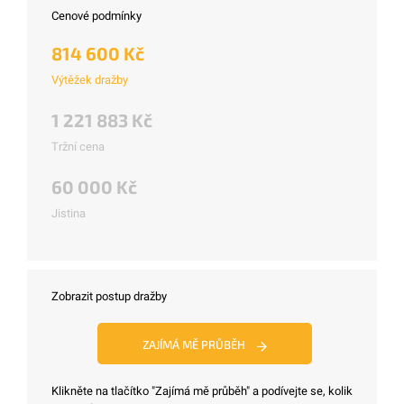
Cenové podmínky
814 600 Kč
Výtěžek dražby
1 221 883 Kč
Tržní cena
60 000 Kč
Jistina
Zobrazit postup dražby
ZAJÍMÁ MĚ PRŮBĚH
Klikněte na tlačítko "Zajímá mě průběh" a podívejte se, kolik