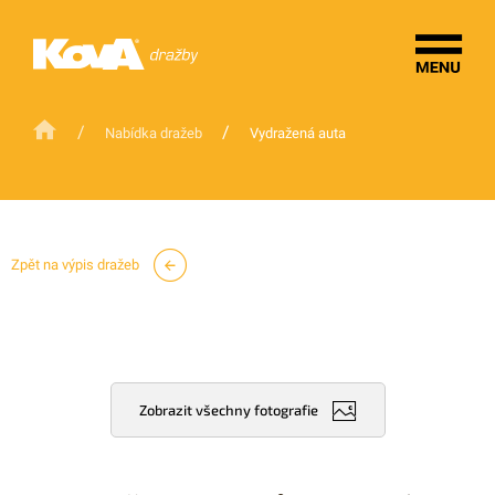
/
/
Nabídka dražeb
Vydražená auta
Zpět na výpis dražeb
Zobrazit všechny fotografie