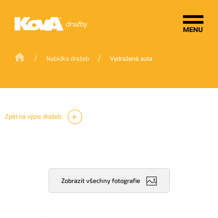
/
/
Nabídka dražeb
Vydražená auta
Zpět na výpis dražeb
Zobrazit všechny fotografie