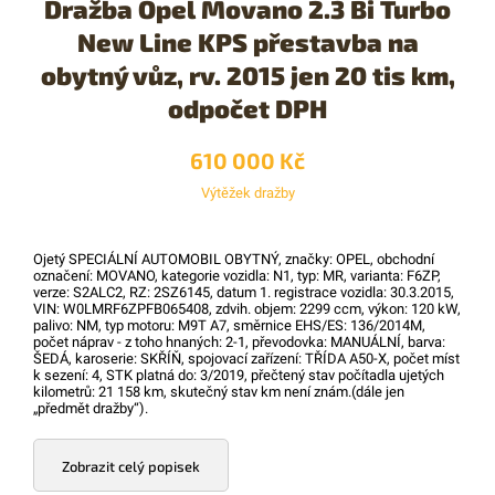
Dražba Opel Movano 2.3 Bi Turbo
New Line KPS přestavba na
obytný vůz, rv. 2015 jen 20 tis km,
odpočet DPH
610 000 Kč
Výtěžek dražby
Ojetý SPECIÁLNÍ AUTOMOBIL OBYTNÝ, značky: OPEL, obchodní
označení: MOVANO, kategorie vozidla: N1, typ: MR, varianta: F6ZP,
verze: S2ALC2, RZ: 2SZ6145, datum 1. registrace vozidla: 30.3.2015,
VIN: W0LMRF6ZPFB065408, zdvih. objem: 2299 ccm, výkon: 120 kW,
palivo: NM, typ motoru: M9T A7, směrnice EHS/ES: 136/2014M,
počet náprav - z toho hnaných: 2-1, převodovka: MANUÁLNÍ, barva:
ŠEDÁ, karoserie: SKŘÍŇ, spojovací zařízení: TŘÍDA A50-X, počet míst
k sezení: 4, STK platná do: 3/2019, přečtený stav počítadla ujetých
kilometrů: 21 158 km, skutečný stav km není znám.(dále jen
„předmět dražby“).
Zobrazit celý popisek