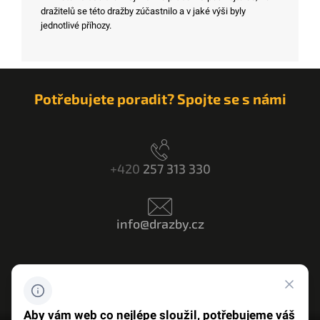
dražitelů se této dražby zúčastnilo a v jaké výši byly
jednotlivé příhozy.
Potřebujete poradit? Spojte se s námi
+420
257 313 330
info@drazby.cz
Máte dotaz? Napište nám
Aby vám web co nejlépe sloužil, potřebujeme váš