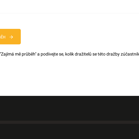
BĚH
 "Zajímá mě průběh" a podívejte se, kolik dražitelů se této dražby zúčastnilo