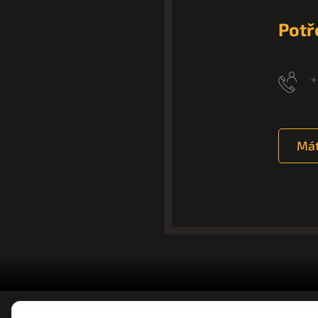
Potř
+
Mát