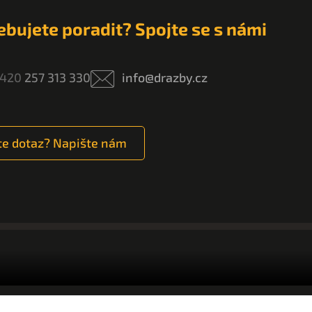
ebujete poradit? Spojte se s námi
420
257 313 330
info@drazby.cz
e dotaz? Napište nám