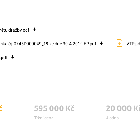
ětu dražby.pdf
áška čj. 0745D000049_19 ze dne 30.4.2019 EP.pdf
VTP.pd
.pdf
č
595 000 Kč
20 000 K
Tržní cena
Jistina