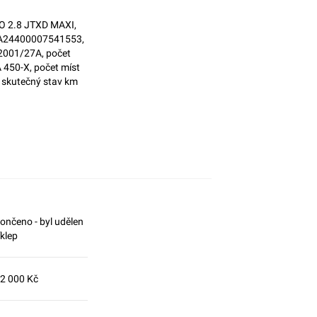
O 2.8 JTXD MAXI,
 ZFA24400007541553,
 2001/27A, počet
 450-X, počet míst
, skutečný stav km
ončeno - byl udělen
íklep
2 000 Kč