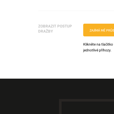
ZOBRAZIT POSTUP
ZAJÍMÁ MĚ PRŮ
DRAŽBY
Klikněte na tlačítko
jednotlivé příhozy.