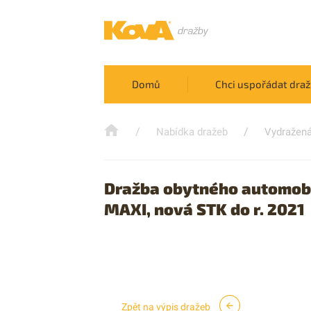
Domů
Chci uspořádat dra
/
/
Nabídka dražeb
Vydražená
Dražba obytného automobi
MAXI, nová STK do r. 2021
Zpět na výpis dražeb