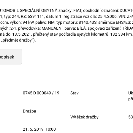
TOMOBIL SPECIÁLNÍ OBYTNÝ, značky: FIAT, obchodní označení: DUCAT
N1, typ: 244, RZ: 6S91111, datum 1. registrace vozidla: 25.4.2006, VIN:
0 ccm, výkon: 94 kW, palivo: NM, typ motoru: 8140.43S, směrnice EHS/ES:
ných: 2-1, převodovka: MANUÁLNÍ, barva: BÍLÁ, spojovací zařízení: TŘÍDA
atná do: 13.5.2021, přečtený stav počítadla ujetých kilometrů: 132 334 km
n „předmět dražby“).
 popisek
0745 D 000049 / 19
Stav
Uk
př
Dražba
Výtěžek dražby
53
21. 5. 2019 10:00