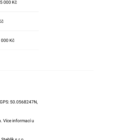
5 000 Kč
Kč
 000 Kč
5, GPS: 50.0568247N,
 Více informací u
tehlík s.r.o.