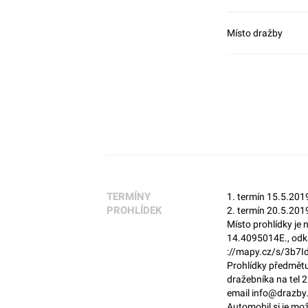
Místo dražby
TERMÍNY
1. termín 15.5.201
PROHLÍDEK
2. termín 20.5.201
Místo prohlídky je
14.4095014E., odk
://mapy.cz/s/3b7I
Prohlídky předmětu
dražebníka na tel 
email info@drazby.
Automobil si je mo