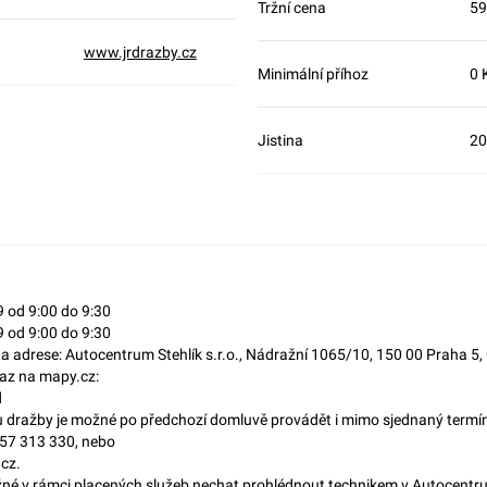
Tržní cena
59
www.jrdrazby.cz
Minimální příhoz
0 
Jistina
20
9 od 9:00 do 9:30
9 od 9:00 do 9:30
 na adrese: Autocentrum Stehlík s.r.o., Nádražní 1065/10, 150 00 Praha 
az na mapy.cz:
d
 dražby je možné po předchozí domluvě provádět i mimo sjednaný termín.
257 313 330, nebo
cz.
žné v rámci placených služeb nechat prohlédnout technikem v Autocentru S