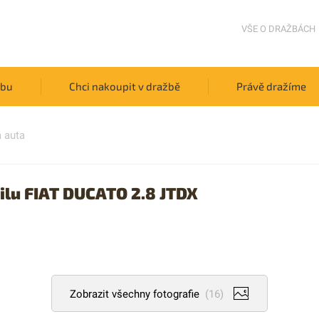
VŠE O DRAŽBÁCH
žbu
Chci nakoupit v dražbě
Právě dražíme
 auta
lu FIAT DUCATO 2.8 JTDX
Zobrazit všechny fotografie
(16)