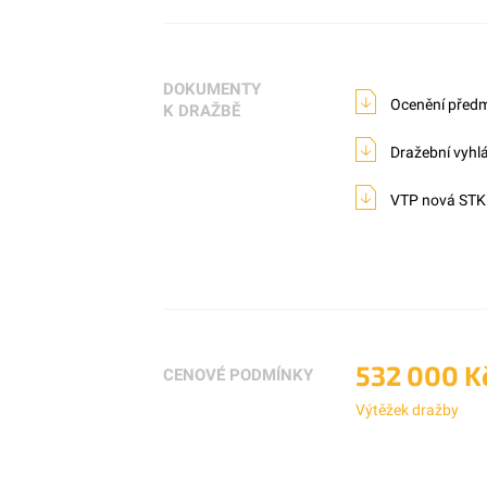
DOKUMENTY
Ocenění předm
K DRAŽBĚ
Dražební vyhl
VTP nová STK
532 000 K
CENOVÉ PODMÍNKY
Výtěžek dražby