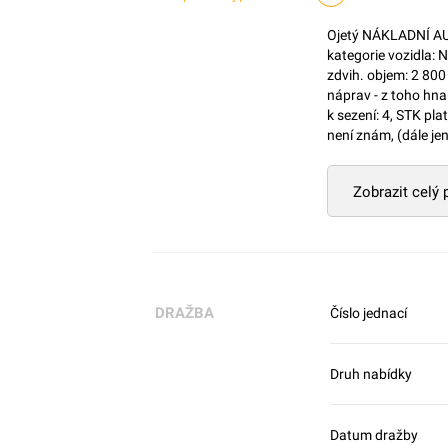
Ojetý NÁKLADNÍ AU
kategorie vozidla: 
zdvih. objem: 2 80
náprav - z toho hna
k sezení: 4, STK pl
není znám, (dále je
Zobrazit celý
DRAŽBA
Číslo jednací
Druh nabídky
Datum dražby