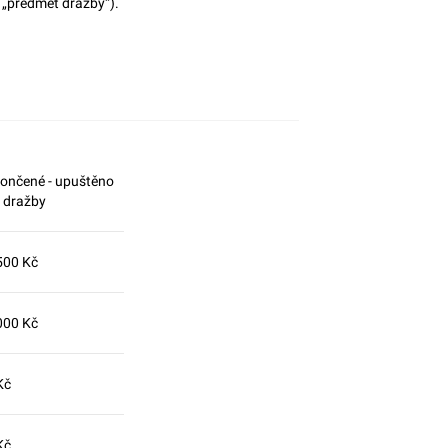
n „předmět dražby“).
ončené - upuštěno
 dražby
500 Kč
000 Kč
Kč
Kč