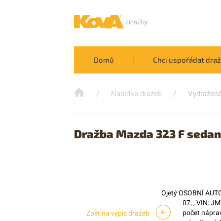
Domů
Chci uspořádat dra
/
/
Nabídka dražeb
Vydražená
Dražba Mazda 323 F sedan
Ojetý OSOBNÍ AUTOM
4E1 9607, , VIN: J
SOHC, počet náprav
Zpět na výpis dražeb