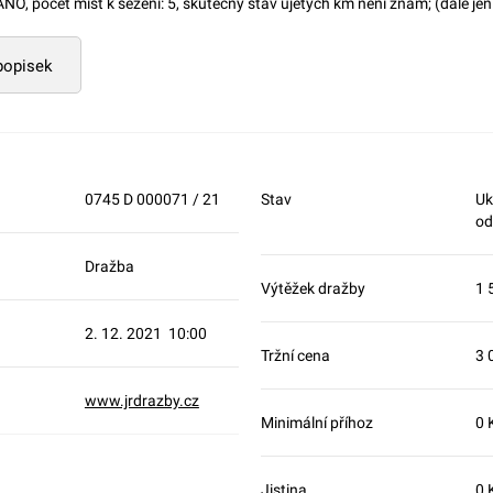
 ANO, počet míst k sezení: 5, skutečný stav ujetých km není znám; (dále je
 popisek
0745 D 000071 / 21
Stav
Uk
od
Dražba
Výtěžek dražby
1 
2. 12. 2021 10:00
Tržní cena
3 
www.jrdrazby.cz
Minimální příhoz
0 
Jistina
0 