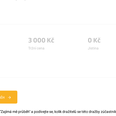
3 000 Kč
0 Kč
Tržní cena
Jistina
BĚH
 "Zajímá mě průběh" a podívejte se, kolik dražitelů se této dražby zúčastnilo