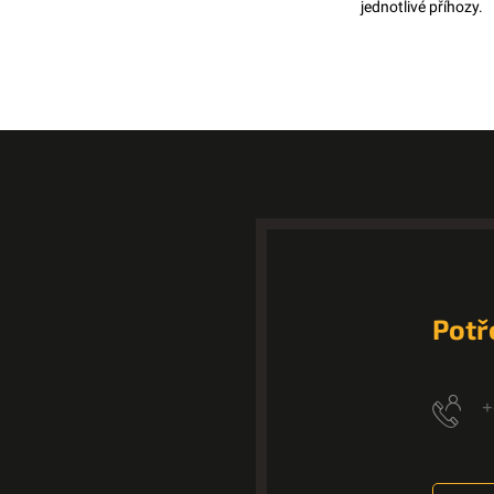
jednotlivé příhozy.
Potř
+