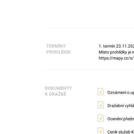
TERMÍNY
1. termín 23.11.20
PROHLÍDEK
Místo prohlídky je
https://mapy.cz/
DOKUMENTY
Oznámení o up
K DRAŽBĚ
Dražební vyhl
Ocenění předm
Ceník služeb 