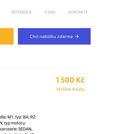
REFERENCE
O NÁS
KONTAKTY
Chci nabídku zdarma
1 500 Kč
Výtěžek dražby
a: M1, typ: BA, RZ:
N, typ motoru:
karoserie: SEDAN,