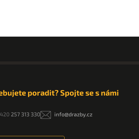
ebujete poradit? Spojte se s námi
420
257 313 330
info@drazby.cz