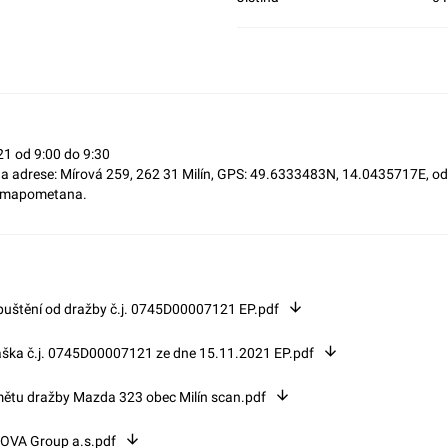
21 od 9:00 do 9:30
 na adrese: Mírová 259, 262 31 Milín, GPS: 49.6333483N, 14.0435717E, o
s/mapometana.
uštění od dražby č.j. 0745D00007121 EP.pdf
áška č.j. 0745D00007121 ze dne 15.11.2021 EP.pdf
ětu dražby Mazda 323 obec Milín scan.pdf
KOVA Group a.s.pdf