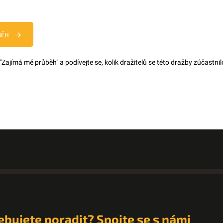
BĚH
 "Zajímá mě průběh" a podívejte se, kolik dražitelů se této dražby zúčastnilo
ebujete poradit? Spojte se s námi