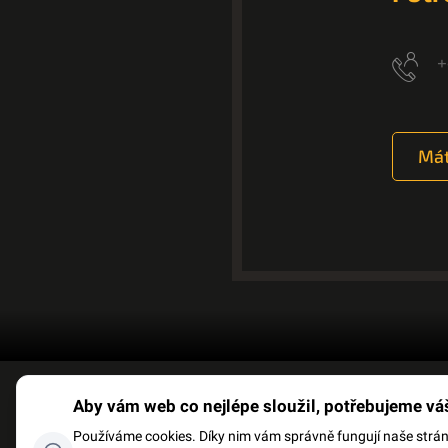
+
Mát
Aby vám web co nejlépe sloužil, potřebujeme vá
FACEBOOK
SLOVNÍK P
Používáme cookies. Díky nim vám správně fungují naše stránky