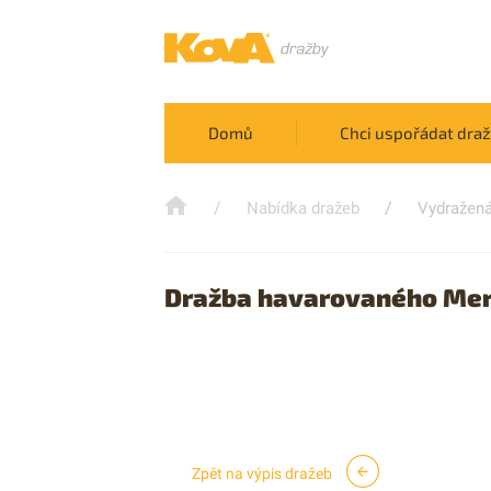
Domů
Chci uspořádat dra
/
/
Nabídka dražeb
Vydražená
Dražba havarovaného Mer
Zpět na výpis dražeb