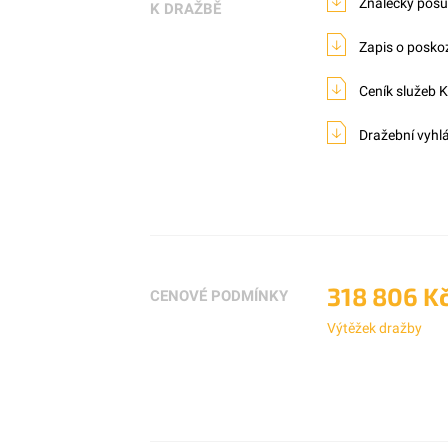
Znalecký pos
K DRAŽBĚ
Zapis o posk
Ceník služeb 
Dražební vyhl
318 806 K
CENOVÉ PODMÍNKY
Výtěžek dražby