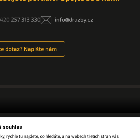
420
257 313 330
info@drazby.cz
e dotaz? Napište nám
š souhlas
OJMŮ
OCHRANA OSOBNÍCH ÚDAJŮ
JSME
, rychle tu najdete, co hledáte, a na webech třetích stran vás