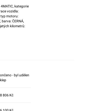
4MATIC, kategorie
ace vozidla:
 typ motoru:
, barva: ČERNÁ,
jetých kilometrů:
ončeno - byl udělen
íklep
8 806 Kč
6 100 Kč