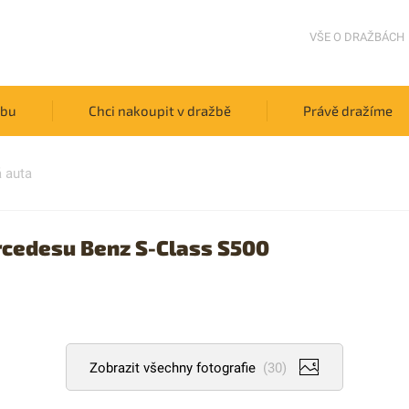
VŠE O DRAŽBÁCH
žbu
Chci nakoupit v dražbě
Právě dražíme
 auta
cedesu Benz S-Class S500
Zobrazit všechny fotografie
(30)