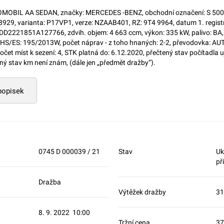
MOBIL AA SEDAN, značky: MERCEDES -BENZ, obchodní označení: S 500 
78929, varianta: P17VP1, verze: NZAAB401, RZ: 9T4 9964, datum 1. registr
DD2221851A127766, zdvih. objem: 4 663 ccm, výkon: 335 kW, palivo: BA,
HS/ES: 195/2013W, počet náprav - z toho hnaných: 2-2, převodovka: AUT
očet míst k sezení: 4, STK platná do: 6.12.2020, přečtený stav počítadla u
ý stav km není znám, (dále jen „předmět dražby“).
 popisek
0745 D 000039 / 21
Stav
Uk
př
Dražba
Výtěžek dražby
31
8. 9. 2022 10:00
Tržní cena
37