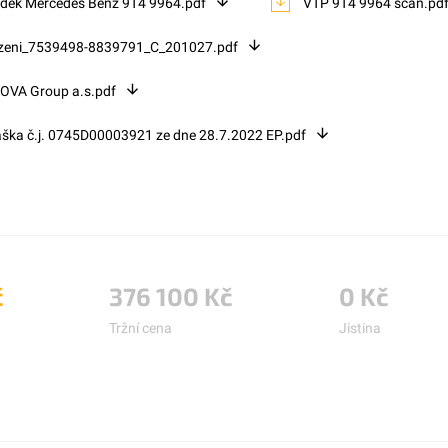
udek Mercedes Benz 9T4 9964.pdf
VTP 9T4 9964 scan.pd
ozeni_7539498-8839791_C_201027.pdf
KOVA Group a.s.pdf
áška č.j. 0745D00003921 ze dne 28.7.2022 EP.pdf
č
376 100 Kč
0 Kč
Tržní cena
Jistina