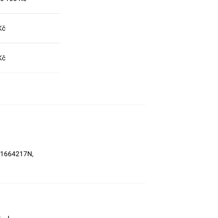
Kč
Kč
9.1664217N,