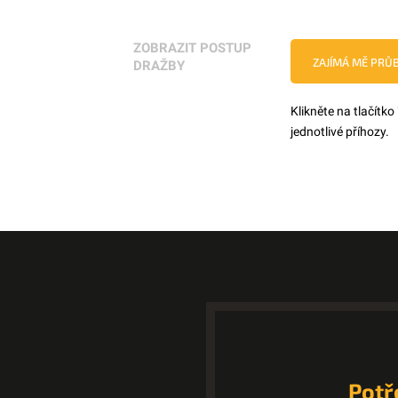
ZOBRAZIT POSTUP
ZAJÍMÁ MĚ PRŮ
DRAŽBY
Klikněte na tlačítko
jednotlivé příhozy.
Potř