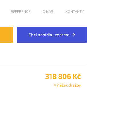
REFERENCE
O NÁS
KONTAKTY
Chci nabídku zdarma
318 806 Kč
Výtěžek dražby