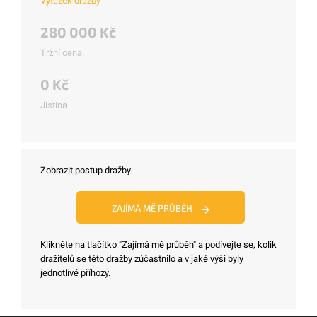
Výtěžek dražby
280 000 Kč
Tržní cena
0 Kč
Jistina
Zobrazit postup dražby
ZAJÍMÁ MĚ PRŮBĚH
Klikněte na tlačítko "Zajímá mě průběh" a podívejte se, kolik
dražitelů se této dražby zúčastnilo a v jaké výši byly
jednotlivé příhozy.