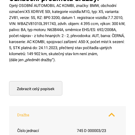
Ojetý OSOBNÍ AUTOMOBIL AC KOMBI, značky: BMW, obchodní
označení:X5 XDRIVE 50I, kategorie vozidla:M1G, typ: X5, varianta:
ZV81, verze: 5S, RZ: 8P0 3200, datum 1. registrace vozidla:7.7.2010,
VIN: WBAZV81010L391743, zdvih. objem: 4 395 ccm, výkon: 300 kW,
palivo: BA, typ motoru: N63B44A, směrnice EHS/ES: 692/2008A,
počet náprav - z toho hnaných: 2 - 2, převodovka: AUT, barva: ČERNÁ,
karoserie: AC KOMBI, spojovací zařízení: A50-X, počet míst k sezení:
5, STK platná do: 24.11.2023, přečtený stav počítadla ujetých
kilometrů: 149 902 km, skutečný stav km není znám,
(dále jen „předmět dražby“).
Zobrazit celý popisek
Dražba
Číslo jednací
745 D 000003/23