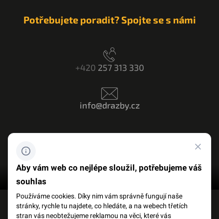
Potřebujete poradit? Spojte se s námi
+420
257 313 330
info@drazby.cz
Máte dotaz? Napište nám
Aby vám web co nejlépe sloužil, potřebujeme váš
souhlas
Používáme cookies. Díky nim vám správně fungují naše
stránky, rychle tu najdete, co hledáte, a na webech třetích
FACEBOOK
SLOVNÍK POJMŮ
stran vás neobtežujeme reklamou na věci, které vás