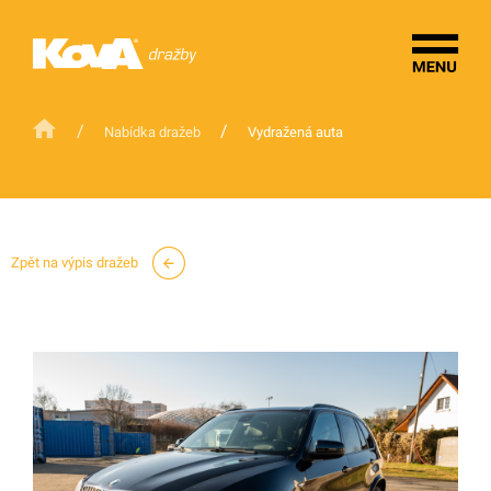
/
/
Nabídka dražeb
Vydražená auta
Zpět na výpis dražeb