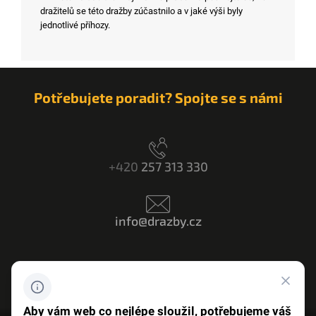
dražitelů se této dražby zúčastnilo a v jaké výši byly
jednotlivé příhozy.
Potřebujete poradit? Spojte se s námi
+420
257 313 330
info@drazby.cz
Máte dotaz? Napište nám
Aby vám web co nejlépe sloužil, potřebujeme váš