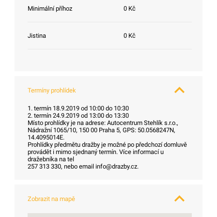
Minimální příhoz
0 Kč
Jistina
0 Kč
Termíny prohlídek
1. termín 18.9.2019 od 10:00 do 10:30
2. termín 24.9.2019 od 13:00 do 13:30
Místo prohlídky je na adrese: Autocentrum Stehlík s.r.o.,
Nádražní 1065/10, 150 00 Praha 5, GPS: 50.0568247N,
14.4095014E.
Prohlídky předmětu dražby je možné po předchozí domluvě
provádět i mimo sjednaný termín. Více informací u
dražebníka na tel
257 313 330, nebo email info@drazby.cz.
Zobrazit na mapě