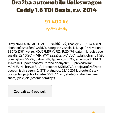
Dražba automobilu Volkswagen
Caddy 1.6 TDI Basis, r.v. 2014
97 400 Kč
Výtěžek dražby
Ojetý NÁKLADNÍ AUTOMOBIL SKŘÍŇOVÝ, značky: VOLKSWAGEN,
obchodní označení: CADDY, kategorie vozidla: N1, typ: 2KN, varianta:
BBCAYEX01, verze: NOJ2FM5FM, RZ: 8U20474, datum 1. registrace
vozidla: 22.10.2014, VIN: WV1ZZZ2KZFX017301, zdvih. objem: 1 598
ccm, výkon: 55 kW, palivo: NM, typ motoru: CAY, směrnice EHS/ES:
195/2013L, počet náprav - z toho hnaných: 2-1, převodovka:
MANUÁLNÍ, barva: BÍLÁ, karoserie: SKŘÍŇOVÁ, spojovací zařízení: -,
počet míst k sezení: 2, STK platná do: 22.10.2018, přečtený stav
počítadla ujetých kilometrů: 253 511 km, skutečný stav km není
znám, (dále jen „předmět dražby“).
Zobrazit celý popisek