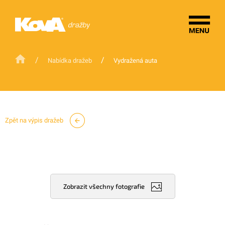
/
/
Nabídka dražeb
Vydražená auta
Zpět na výpis dražeb
Zobrazit všechny fotografie