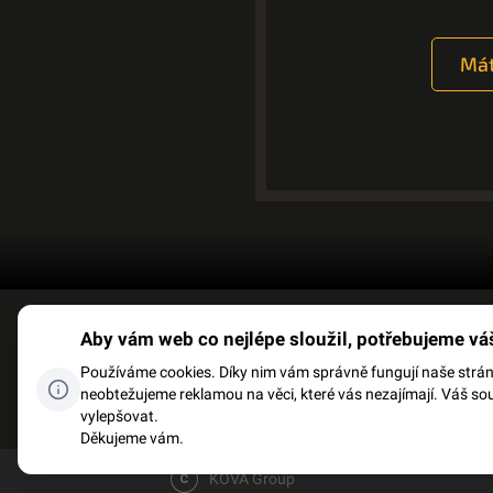
Mát
Aby vám web co nejlépe sloužil, potřebujeme vá
FACEBOOK
SLOVNÍK P
Používáme cookies. Díky nim vám správně fungují naše stránky
neobtežujeme reklamou na věci, které vás nezajímají. Váš so
vylepšovat.
Děkujeme vám.
KOVA Group