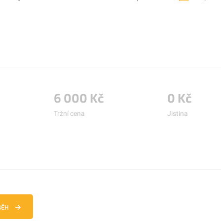
6 000 Kč
0 Kč
Tržní cena
Jistina
BĚH