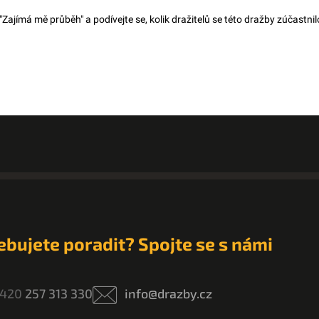
 "Zajímá mě průběh" a podívejte se, kolik dražitelů se této dražby zúčastnilo
ebujete poradit? Spojte se s námi
420
257 313 330
info@drazby.cz