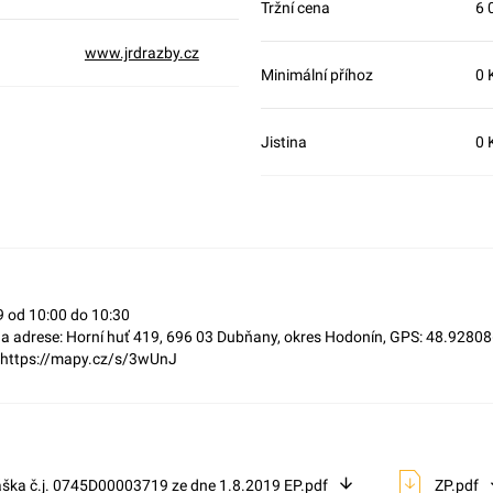
Tržní cena
6 
www.jrdrazby.cz
Minimální příhoz
0 
Jistina
0 
9 od 10:00 do 10:30
 na adrese: Horní huť 419, 696 03 Dubňany, okres Hodonín, GPS: 48.928
 https://mapy.cz/s/3wUnJ
áška č.j. 0745D00003719 ze dne 1.8.2019 EP.pdf
ZP.pdf