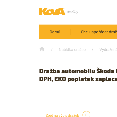
Domů
Chci uspořádat dra
/
/
Nabídka dražeb
Vydražená
Dražba automobilu Škoda Fe
DPH, EKO poplatek zaplac
Zpět na výpis dražeb