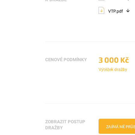
VTP.pdf
3 000 Kč
CENOVÉ PODMÍNKY
Výtěžek dražby
ZOBRAZIT POSTUP
ZAJÍMÁ MĚ PRŮ
DRAŽBY