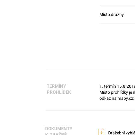
Místo dražby
TERMÍNY
1. termín 15.8.201
PROHLÍDEK
Místo prohlídky je
odkaz na mapy.cz:
DOKUMENTY
Dražební vyhl
K DRAŽBĚ