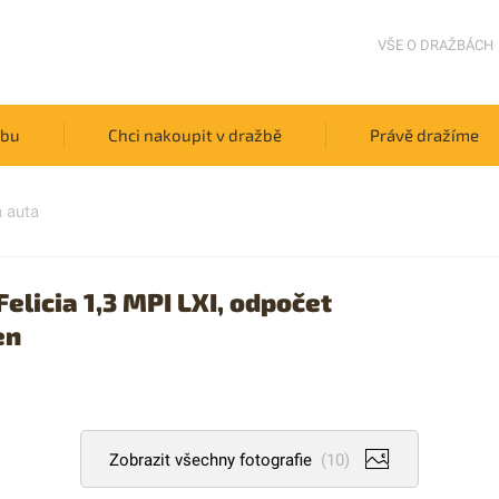
VŠE O DRAŽBÁCH
žbu
Chci nakoupit v dražbě
Právě dražíme
 auta
licia 1,3 MPI LXI, odpočet
en
Zobrazit všechny fotografie
(10)