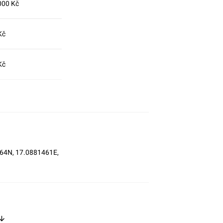
000 Kč
Kč
Kč
0864N, 17.0881461E,