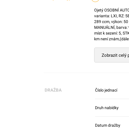
Ojetý OSOBNÍ AUTOM
varianta: LXI, RZ:
289 ccm, výkon: 50 
MANUÁLNÍ, barva: 
míst k sezení: 5, S
km není znám,(dále 
Zobrazit celý
DRAŽBA
Číslo jednací
Druh nabídky
Datum dražby