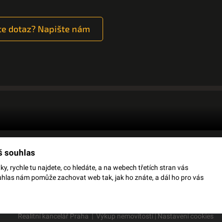
e dotaz? Napište nám
š souhlas
OJMŮ
OCHRANA OSOBNÍCH ÚDAJŮ
JSME
, rychle tu najdete, co hledáte, a na webech třetích stran vás
uhlas nám pomůže zachovat web tak, jak ho znáte, a dál ho pro vás
Realitní kancelář Praha
|
Výkup nemovitostí
|
Nastavení cookies