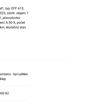
1, typ: EFF 613,
23, zdvih. objem: 1
1, převodovka:
í: A 50-X, počet
 km, skutečný stav
ončeno - byl udělen
íklep
000 Kč