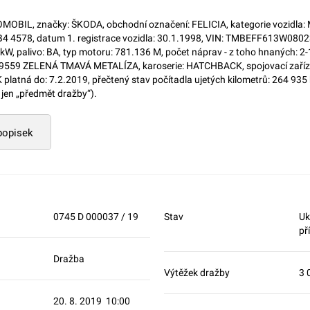
OBIL, značky: ŠKODA, obchodní označení: FELICIA, kategorie vozidla: M
 5B4 4578, datum 1. registrace vozidla: 30.1.1998, VIN: TMBEFF613W08023
kW, palivo: BA, typ motoru: 781.136 M, počet náprav - z toho hnaných: 2-
9559 ZELENÁ TMAVÁ METALÍZA, karoserie: HATCHBACK, spojovací zařízen
TK platná do: 7.2.2019, přečtený stav počítadla ujetých kilometrů: 264 935
jen „předmět dražby“).
 popisek
0745 D 000037 / 19
Stav
Uk
př
Dražba
Výtěžek dražby
3 
20. 8. 2019 10:00