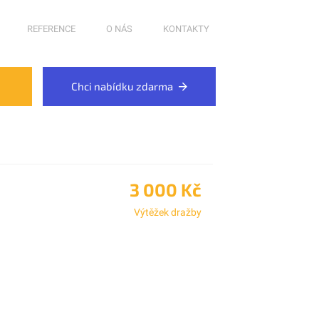
REFERENCE
O NÁS
KONTAKTY
Chci nabídku zdarma
3 000 Kč
Výtěžek dražby