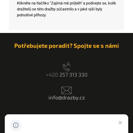
Klikněte na tlačítko "Zajímá mě průběh" a podívejte se, kolik
dražitelů se této dražby zúčastnilo a v jaké výši byly
jednotlivé příhozy.
Potřebujete poradit? Spojte se s námi
+420
257 313 330
info@drazby.cz
Máte dotaz? Napište nám