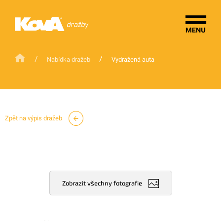
/
/
Nabídka dražeb
Vydražená auta
Zpět na výpis dražeb
Zobrazit všechny fotografie