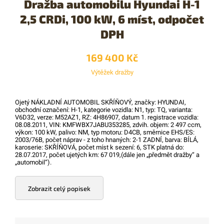
Dražba automobilu Hyundai H-1
2,5 CRDi, 100 kW, 6 míst, odpočet
DPH
169 400 Kč
Výtěžek dražby
Ojetý NÁKLADNÍ AUTOMOBIL SKŘÍŇOVÝ, značky: HYUNDAI,
obchodní označení: H-1, kategorie vozidla: N1, typ: TQ, varianta:
V6D32, verze: M52AZ1, RZ: 4H86907, datum 1. registrace vozidla:
08.08.2011, VIN: KMFWBX7JABU353285, zdvih. objem: 2 497 ccm,
výkon: 100 kW, palivo: NM, typ motoru: D4CB, směrnice EHS/ES:
2003/76B, počet náprav - z toho hnaných: 2-1 ZADNÍ, barva: BÍLÁ,
karoserie: SKŘÍŇOVÁ, počet míst k sezení: 6, STK platná do:
28.07.2017, počet ujetých km: 67 019,(dále jen „předmět dražby“ a
„automobil“).
Zobrazit celý popisek