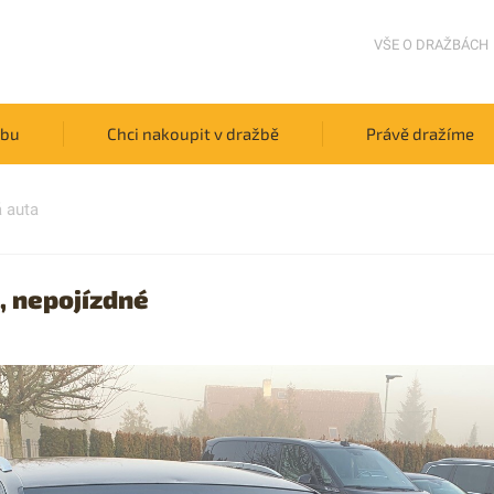
VŠE O DRAŽBÁCH
žbu
Chci nakoupit v dražbě
Právě dražíme
 auta
, nepojízdné