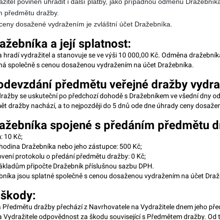
ražitel povinen uhradit i další platby, jako případnou odměnu Dražebník
m předmětu dražby.
ceny dosažené vydražením je zvláštní účet Dražebníka.
žebníka a její splatnost:
hradí vydražitel a stanovuje se ve výši 10 000,00 Kč. Odměna dražebníka
tná společně s cenou dosaženou vydražením na účet Dražebníka.
devzdání předmětu veřejné dražby vydraž
ražby se uskuteční po předchozí dohodě s Dražebníkem ve všední dny od
mět dražby nachází, a to nejpozději do 5 dnů ode dne úhrady ceny dosaže
ažebníka spojené s předáním předmětu d
: 10 Kč;
hodina Dražebníka nebo jeho zástupce: 500 Kč;
ovení protokolu o předání předmětu dražby: 0 Kč;
kladům připočte Dražebník příslušnou sazbu DPH.
bníka jsou splatné společně s cenou dosaženou vydražením na účet Draž
 škody:
 Předmětu dražby přechází z Navrhovatele na Vydražitele dnem jeho př
a Vydražitele odpovědnost za škodu související s Předmětem dražby. Od 