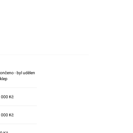
ončeno - byl udělen
íklep
 000 Kč
 000 Kč
0 Kč