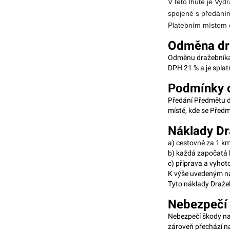
V této lhůtě je Vyd
spojené s předání
Platebním místem 
Odměna dra
Odměnu dražebníka 
DPH 21 % a je spla
Podmínky o
Předání Předmětu d
místě, kde se Před
Náklady Dr
a) cestovné za 1 km
b) každá započatá 
c) příprava a vyhot
K výše uvedeným ná
Tyto náklady Draže
Nebezpečí
Nebezpečí škody na
zároveň přechází n