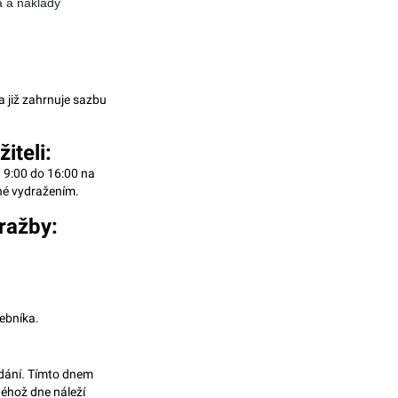
a a náklady
 již zahrnuje sazbu
iteli:
 9:00 do 16:00 na
né vydražením.
ražby:
ebníka.
edání. Tímto dnem
téhož dne náleží