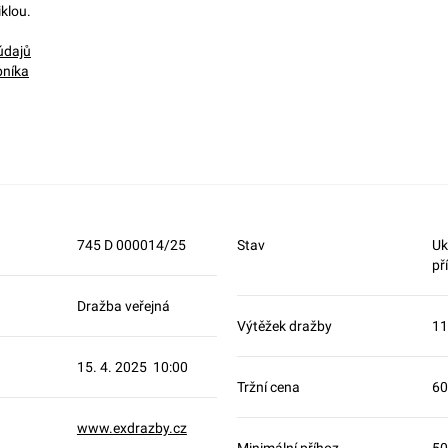
iklou.
údajů
bníka
745 D 000014/25
Stav
Uk
př
Dražba veřejná
Výtěžek dražby
11
15. 4. 2025 10:00
Tržní cena
60
www.exdrazby.cz
Minimální příhoz
50