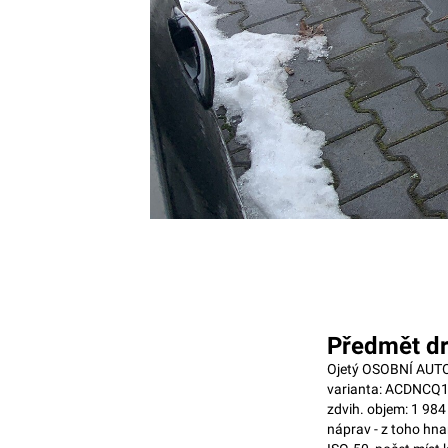
Předmět dr
Ojetý OSOBNÍ AUTOM
varianta: ACDNCQ1Q
zdvih. objem: 1 984
náprav - z toho hn