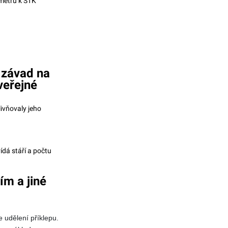
ometrů k STK
 závad na
veřejné
ivňovaly jeho
dá stáří a počtu
ím a jiné
udělení příklepu.