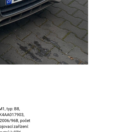
1, typ: B8,
Z8K4AA017903,
: 2006/96B, počet
jovací zařízení: