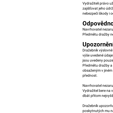
Vydražiteli právo u
zajišťovat jeho údr
nebezpečí škody i o
Odpovědnos
Navrhovatel nezaru
Předmětu dražby neb
Upozornění
Dražebník výslovně
výše uvedené údaje
jsou uvedeny pouze 
Předmětu dražby a 
obsaženým v jiném 
přednost.
Navrhovatel nezaruč
Vydražitel bere na
dbát přitom nejvyšš
Dražebník upozorňu
poskytnutých mu na