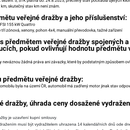
k sezení: 5, STK platná do: 24.8.2025, přečtený stav počítadla ujetých kil
 km, skutečný stav km není znám.
ětu veřejné dražby a jeho příslušenství:
TFSI 155 kW Quattro
 tří zónová, xenony, pohon 4x4, manuální převodovka, tažné zařízení
 s předmětem veřejné dražby spojených a
cích, pokud ovlivňují hodnotu předmětu 
 neváznou žádná práva ani závazky, které by podstatným způsobem ovl
u předmětu veřejné dražby:
tomobilu byla na území ČR, automobil má zadřený motor jinak stav odpoví
né dražby, úhrada ceny dosažené vydražen
žby je uzavření kupní smlouvy.
ražením musí být vydražitelem uhrazena 14 kalendářních dnů ode dne 