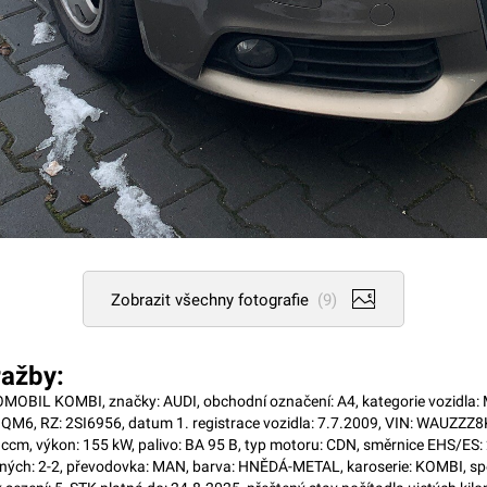
Zobrazit všechny fotografie
(9)
ažby:
OBIL KOMBI, značky: AUDI, obchodní označení: A4, kategorie vozidla: M
M6, RZ: 2SI6956, datum 1. registrace vozidla: 7.7.2009, VIN: WAUZZ
 ccm, výkon: 155 kW, palivo: BA 95 B, typ motoru: CDN, směrnice EHS/ES
aných: 2-2, převodovka: MAN, barva: HNĚDÁ-METAL, karoserie: KOMBI, spo