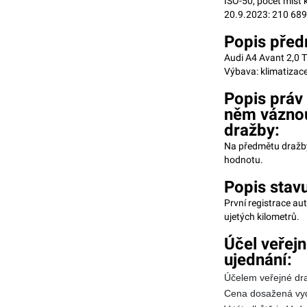
ISO-50, počet míst 
20.9.2023: 210 689
Popis předm
Audi A4 Avant 2,0 
Výbava: klimatizace
Popis práv
něm váznou
dražby:
Na předmětu dražby
hodnotu.
Popis stav
První registrace au
ujetých kilometrů.
Účel veřej
ujednání:
Účelem veřejné dra
Cena dosažená vyd