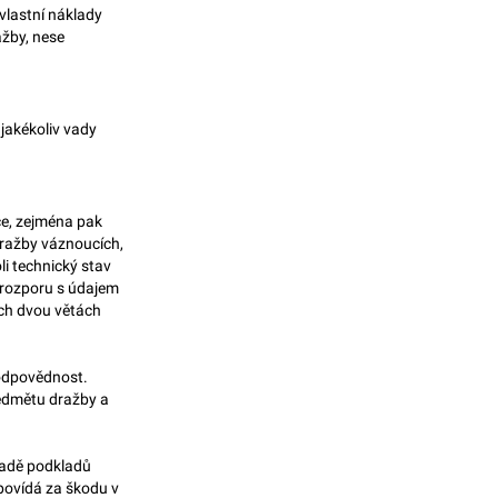
 vlastní náklady
ažby, nese
jakékoliv vady
ce, zejména pak
ražby váznoucích,
i technický stav
 rozporu s údajem
ch dvou větách
 odpovědnost.
ředmětu dražby a
ladě podkladů
povídá za škodu v