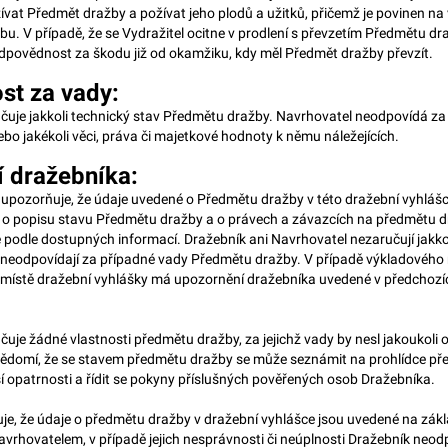
žívat Předmět dražby a požívat jeho plodů a užitků, přičemž je povinen na
žbu. V případě, že se Vydražitel ocitne v prodlení s převzetím Předmětu dr
dpovědnost za škodu již od okamžiku, kdy měl Předmět dražby převzít.
t za vady:
čuje jakkoli technický stav Předmětu dražby. Navrhovatel neodpovídá za 
o jakékoli věci, práva či majetkové hodnoty k němu náležejících.
 dražebníka:
 upozorňuje, že údaje uvedené o Předmětu dražby v této dražební vyhláš
 o popisu stavu Předmětu dražby a o právech a závazcích na předmětu d
podle dostupných informací. Dražebník ani Navrhovatel nezaručují jakkol
neodpovídají za případné vady Předmětu dražby. V případě výkladového
místě dražební vyhlášky má upozornění dražebníka uvedené v předchozí
uje žádné vlastnosti předmětu dražby, za jejichž vady by nesl jakoukoli
 vědomí, že se stavem předmětu dražby se může seznámit na prohlídce p
í opatrnosti a řídit se pokyny příslušných pověřených osob Dražebníka.
je, že údaje o předmětu dražby v dražební vyhlášce jsou uvedené na zák
vrhovatelem, v případě jejich nesprávnosti či neúplnosti Dražebník neod