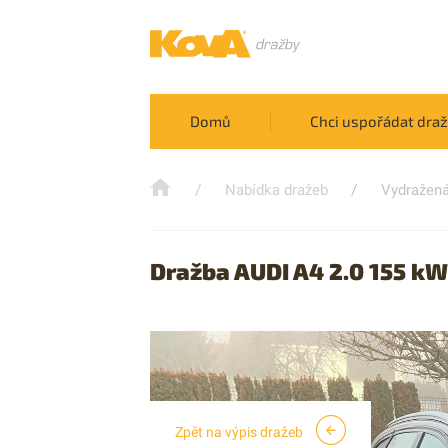
Domů
Chci uspořádat dra
/
/
Nabídka dražeb
Vydražená
Dražba AUDI A4 2.0 155 kW
Zpět na výpis dražeb