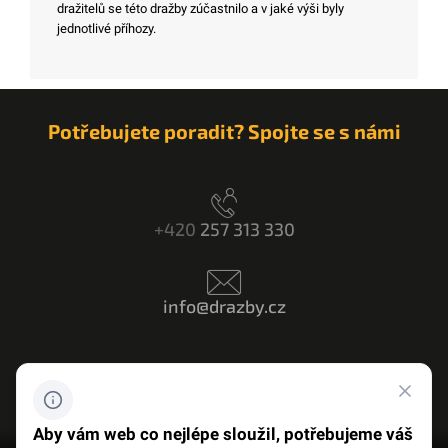
dražitelů se této dražby zúčastnilo a v jaké výši byly
jednotlivé příhozy.
Potřebujete poradit? Spojte se s námi
+420
257 313 330
info@drazby.cz
Máte dotaz? Napište nám
Aby vám web co nejlépe sloužil, potřebujeme váš