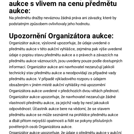
aukce s vlivem na cenu předmětu
aukce:
Na předmětu dražby neváznou žádná práva ani závazky, které by
podstatným způsobem ovlivňovaly jeho hodnotu.
Upozornění Organizátora aukce:
Organizátor aukce, výslovně upozorňuje, že údaje uvedené o
předmětu aukce v této aukční vyhlášce, zejména pak výše uvedené
údaje o popisu stavu předmětu aukce a o právech a závazcích na
předmětu aukce váznoucích, jsou uvedeny pouze podle dostupných
informací. Organizátor aukce ani navrhovatel nezaručují jakkoli
technický stav předmětu aukce a neodpovídají za případné vady
předmětu aukce. V případě výkladového rozporu s údajem
obsaženým v jiném místě aukční vyhlášky má upozornění
Organizátora aukce uvedené v předchozích dvou větách přednost.
Organizátor aukce upozorňuje, že navrhovatel nezaručuje žádné
vlastnosti předmětu aukce, za jejichž vady by nesl jakoukoli
odpovědnost. Účastník aukce bere na vědomí, že se stavem
předmětu aukce se může seznámit na prohlídce předmětu aukce
a dbát přitom nejvyšší opatrnosti a řídit se pokyny příslušných
pověřených osob Organizátora aukce.
Organizátor aukce upozorňuje, že údaje o předmětu aukce v aukční