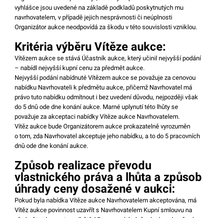
vyhlášce jsou uvedené na základě podkladů poskytnutých mu
navrhovatelem, v případě jejich nesprávnosti či neúplnosti
Organizátor aukce neodpovídá za škodu v této souvislosti vzniklou.
Kritéria výběru Vítěze aukce:
Vítězem aukce se stává Účastník aukce, který učinil nejvyšší podání
– nabídl nejvyšší kupní cenu za předmět aukce.
Nejvyšší podání nabídnuté Vítězem aukce se považuje za cenovou
nabídku Navrhovateli k předmětu aukce, přičemž Navrhovatel má
právo tuto nabídku odmítnout i bez uvedení důvodu, nejpozději však
do 5 dnů ode dne konání aukce. Marné uplynutí této lhůty se
považuje za akceptaci nabídky Vítěze aukce Navrhovatelem.
Vítěz aukce bude Organizátorem aukce prokazatelně vyrozuměn
o tom, zda Navrhovatel akceptuje jeho nabídku, a to do 5 pracovních
dnů ode dne konání aukce.
Způsob realizace převodu
vlastnického práva a lhůta a způsob
úhrady ceny dosažené v aukci:
Pokud byla nabídka Vítěze aukce Navrhovatelem akceptována, má
Vítěz aukce povinnost uzavřít s Navrhovatelem Kupní smlouvu na