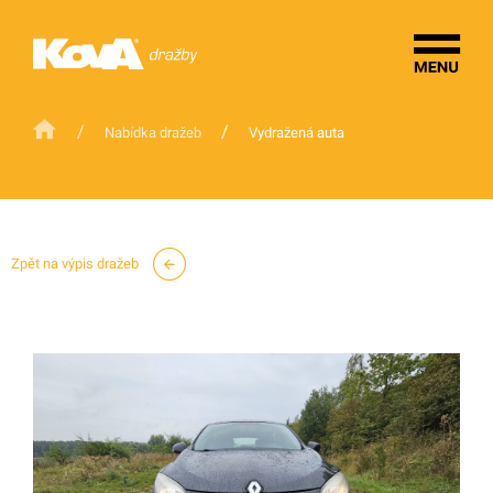
/
/
Nabídka dražeb
Vydražená auta
Zpět na výpis dražeb