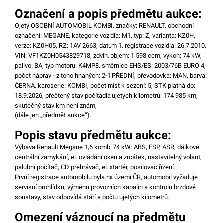
Označení a popis předmětu aukce:
Ojetý OSOBNÍ AUTOMOBIL KOMBI, značky: RENAULT, obchodní
označení: MEGANE, kategorie vozidla: M1, typ: Z, varianta: KZ0H,
verze: KZ0H05, RZ: 1AV 2663, datum 1. registrace vozidla: 26.7.2010,
VIN: VF1KZ0H0543829718, zdvih. objem: 1 598 ccm, výkon: 74 kW,
palivo: BA, typ motoru: K4MP8, směrnice EHS/ES: 2003/76B EURO 4,
počet náprav - z toho hnaných: 2-1 PŘEDNÍ, převodovka: MAN, barva:
ČERNÁ, karoserie: KOMBI, počet míst k sezení: 5, STK platná do:
18.9.2026, přečtený stav počítadla ujetých kilometrů: 174 985 km,
skutečný stav km není znám,
(dále jen
„předmět aukce“
).
Popis stavu předmětu aukce:
Výbava Renault Megane 1,6 kombi 74 kW: ABS, ESP, ASR, dálkové
centrální zamykání, el. ovládání oken a zrcátek, nastavitelný volant,
palubní počítač, CD přehrávač, el. startér, posilovač řízení.
První registrace automobilu byla na území ČR, automobil vyžaduje
servisní prohlídku, výměnu provozních kapalin a kontrolu brzdové
soustavy, stav odpovídá stáří a počtu ujetých kilometrů.
Omezení váznoucí na předmětu