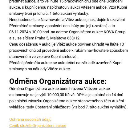
předmět aukce, a to ve lhůtě 15 pracovních dnů ode dne ukončení
aukce, s kupní cenou nabídnutou v aukci Vítězem aukce. Vzor Kupní
smlouvy tvoří přílohu č. 1 této aukční vyhlášky.
Nedohodnou-li se Navrhovatel a Vítěz aukce jinak, dojde k uzavření
Předmětné smlouvy v poslední den lhůty pro její uzavření, a to
06.11.2024 v 10.00 hod. na adrese Organizátora aukce KOVA Group
a.s., se sídlem Praha 5, Malátova 633/12.
Cenu dosaženou v aukci je Vítěz aukce povinen uhradit ve lhůtě 10
pracovních dnů od provedení aukce k rukám navrhovatele způsobem
stanoveném ve vzorové Kupní smlouvě.
Předání předmětu aukce se uskuteční na základě uzavřené Kupní
smlouvy a na náklady Vítěze aukce.
Odměna Organizátora aukce:
Odměna Organizátora aukce bude hrazena Vítězem aukce
a stanovuje se je výši 10 000,00 Kč vč. DPH a je splatná do 14 dnů
po splnění závazku Organizátora aukce stanoveného v této Aukční
vyhlášce, tedy Obstarání příležitosti (viz bod 7. této aukční vyhlášky).
Ochrana osobních údajů
Ceník služeb Organizátora aukce